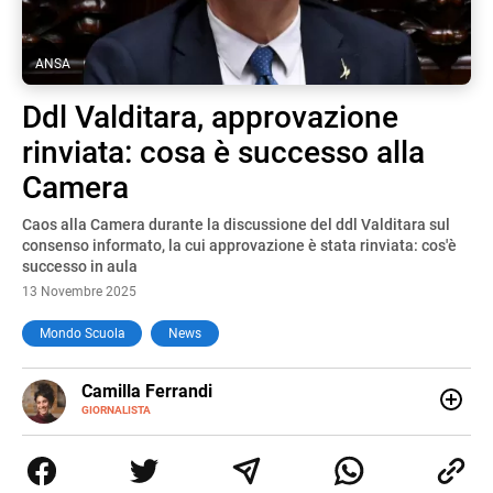
ANSA
Ddl Valditara, approvazione
rinviata: cosa è successo alla
Camera
Caos alla Camera durante la discussione del ddl Valditara sul
consenso informato, la cui approvazione è stata rinviata: cos'è
successo in aula
13 Novembre 2025
Mondo Scuola
News
E-
Camilla Ferrandi
MAIL
LINKEDIN
GIORNALISTA
Nata e cresciuta a Grosseto, sono una giornalista
pubblicista laureata in Scienze politiche. Nel 2016 decido
di trasformare la passione per la scrittura in un lavoro, e
da lì non mi sono più fermata. L’attualità è il mio pane