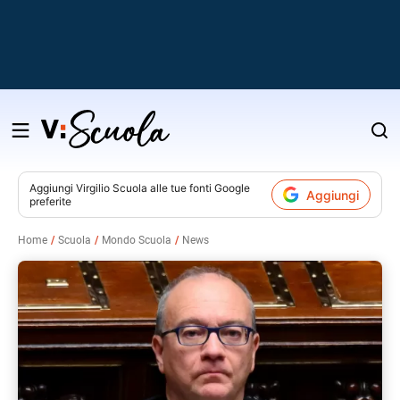
Salta
al
contenuto
Aggiungi
Virgilio Scuola
alle tue fonti Google
Aggiungi
preferite
v
Home
Scuola
Mondo Scuola
News
i