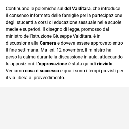
quotidiano, i libri la mia via per evadere e viaggiare con la
Continuano le polemiche sul
ddl Valditara
, che introduce
mente.
il consenso informato delle famiglie per la partecipazione
degli studenti a corsi di educazione sessuale nelle scuole
medie e superiori. Il disegno di legge, promosso dal
ministro dell’Istruzione Giuseppe Valditara, è in
discussione alla
Camera
e doveva essere approvato entro
il fine settimana. Ma ieri, 12 novembre, il ministro ha
perso la calma durante la discussione in aula, attaccando
le opposizioni. L’
approvazione
è stata quindi
rinviata
.
Vediamo
cosa è successo
e quali sono i tempi previsti per
il via libera al provvedimento.