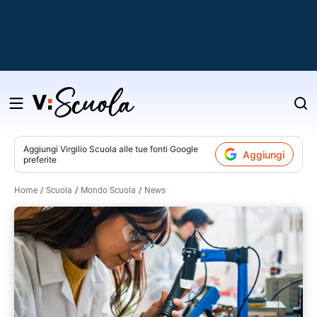
Salta
al
contenuto
Aggiungi
Virgilio Scuola
alle tue fonti Google
Aggiungi
preferite
v
Home
Scuola
Mondo Scuola
News
i