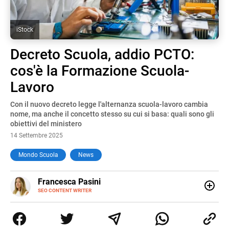
iStock
Decreto Scuola, addio PCTO:
cos'è la Formazione Scuola-
Lavoro
Con il nuovo decreto legge l'alternanza scuola-lavoro cambia
nome, ma anche il concetto stesso su cui si basa: quali sono gli
obiettivi del ministero
14 Settembre 2025
Mondo Scuola
News
E-
Francesca Pasini
MAIL
SEO CONTENT WRITER
Content Writer laureata in Economia e Gestione delle Arti
e delle Attività Culturali, vivo tra l'Italia e la Spagna. Amo
le diverse sfumature dell'informazione e quelle storie di
vita che parlano di luoghi, viaggi unici, cultura e lifestyle,