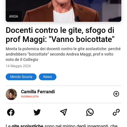
ANSA
Docenti contro le gite, sfogo di
prof Maggi: "Vanno boicottate"
Monta la polemica dei docenti contro le gite scolastiche: perché
andrebbero "boicottate" secondo Andrea Maggi, prof e volto
noto de Il Collegio
14 Maggio 2026
Mondo Scuola
News
E-
Camilla Ferrandi
MAIL
LINKEDIN
GIORNALISTA
Nata e cresciuta a Grosseto, sono una giornalista
pubblicista laureata in Scienze politiche. Nel 2016 decido
di trasformare la passione per la scrittura in un lavoro, e
da lì non mi sono più fermata. L’attualità è il mio pane
quotidiano, i libri la mia via per evadere e viaggiare con la
Le
gite scolastiche
sono nel mirino degli insegnanti, che