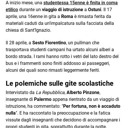
A inizio mese, una
studentessa 15enne è finita in coma
etilico
durante un
viaggio di istruzione
a
Ostuni
. Il 17
aprile, una 16enne in gita a
Roma
è rimasta ferita da
materiali caduti da un’impalcatura sulla facciata della
chiesa di Sant’Ignazio.
Il 28 aprile, a
Sesto Fiorentino
, un pullman che
trasportava studenti campani ha urtato alcuni alberi a
bordo strada. I rami hanno rotto i vetri del lato destro del
bus e i frammenti sono finiti addosso ai passeggeri,
alcuni dei quali sono rimasti leggermente feriti.
Le polemiche sulle gite scolastiche
Intervistato da
La Repubblica
,
Alberto Pinzone
,
insegnante di
Palermo
appena rientrato da un viaggio di
istruzione, ha commentato: "
Per fortuna, non è accaduto
nulla
". E ha raccontato la preoccupazione e la fatica
vissute dagli insegnanti che decidono di accompagnare i
propri studenti in gita, soprattutto durante la notte,