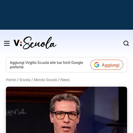
Salta
al
contenuto
Aggiungi
Virgilio Scuola
alle tue fonti Google
Aggiungi
preferite
v
Home
Scuola
Mondo Scuola
News
i