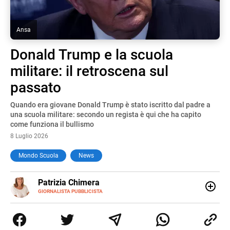
Ansa
Donald Trump e la scuola
militare: il retroscena sul
passato
Quando era giovane Donald Trump è stato iscritto dal padre a
una scuola militare: secondo un regista è qui che ha capito
come funziona il bullismo
8 Luglio 2026
Mondo Scuola
News
E-
Patrizia Chimera
MAIL
LINKEDIN
GIORNALISTA PUBBLICISTA
Giornalista pubblicista, è appassionata di sostenibilità e
cultura. Dopo la laurea in scienze della comunicazione ha
collaborato con grandi gruppi editoriali e agenzie di
comunicazione specializzandosi nella scrittura di articoli