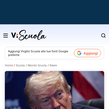
Salta
al
contenuto
Aggiungi
Virgilio Scuola
alle tue fonti Google
Aggiungi
preferite
v
Home
Scuola
Mondo Scuola
News
i