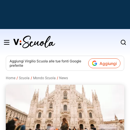
Salta
al
contenuto
Aggiungi
Virgilio Scuola
alle tue fonti Google
Aggiungi
preferite
v
Home
Scuola
Mondo Scuola
News
i