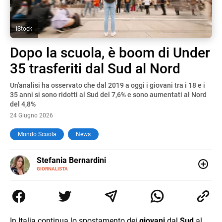
iStock
Dopo la scuola, è boom di Under
35 trasferiti dal Sud al Nord
Un'analisi ha osservato che dal 2019 a oggi i giovani tra i 18 e i
35 anni si sono ridotti al Sud del 7,6% e sono aumentati al Nord
del 4,8%
24 Giugno 2026
Mondo Scuola
News
E-
Stefania Bernardini
MAIL
GIORNALISTA
Giornalista professionista dal 2012, ha collaborato con le
principali testate nazionali. Ha scritto e realizzato servizi
Tv di cronaca, politica, scuola, economia e spettacolo. Ha
esperienze nella redazione di testate giornalistiche online
e Tv e lavora anche nell’ambito social
In Italia continua lo spostamento dei
giovani
dal
Sud
al