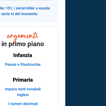
er 101, i serial killer a scuola
a serie tv del momento
in primo piano
Infanzia
Poesie e filastrocche
Primaria
Impara tanti vocaboli
inglesi
I numeri decimali