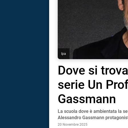
Ipa
Dove si trova
serie Un Pro
Gassmann
La scuola dove è ambientata la ser
i
Alessandro Gassmann protagonista
20 Novembre 2025
tografico