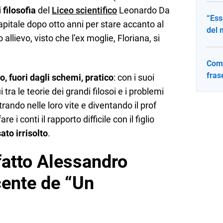
i
filosofia
del
Liceo scientifico
Leonardo Da
“Ess
apitale dopo otto anni per stare accanto al
del 
allievo, visto che l’ex moglie, Floriana, si
Come
fras
o, fuori dagli schemi, pratico
: con i suoi
tra le teorie dei grandi filosoi e i problemi
trando nelle loro vite e diventando il prof
e i conti il rapporto difficile con il figlio
ato irrisolto
.
fatto Alessandro
ente de “Un