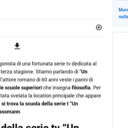
Murd
nell
sionata di sostenibilità e cultura. Dopo la laurea in scienze
ato con grandi gruppi editoriali e agenzie di
nella scrittura di articoli sul mondo scolastico.
onista di una fortunata serie tv dedicata al
 terza stagione. Stiamo parlando di “
Un
e l’attore romano di 60 anni veste i panni di
le scuole superiori
che insegna
filosofia
. Per
stata svelata la location principale che appare
si trova la scuola della serie t “Un
Gassmann
.