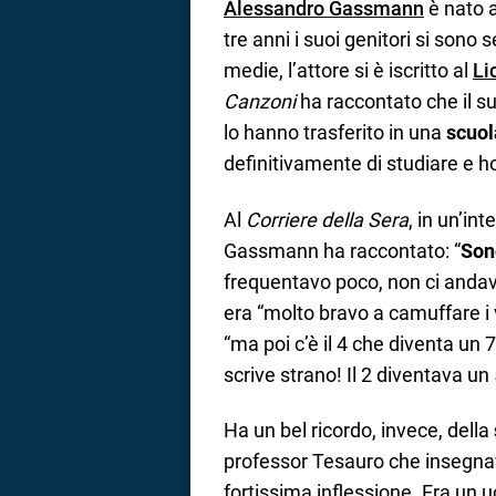
Alessandro Gassmann
è nato 
tre anni i suoi genitori si sono
medie, l’attore si è iscritto al
Li
Canzoni
ha raccontato che il su
lo hanno trasferito in una
scuol
definitivamente di studiare e ho
Al
Corriere della Sera
, in un’in
Gassmann ha raccontato: “
Son
frequentavo poco, non ci andavo
era “molto bravo a camuffare i 
“ma poi c’è il 4 che diventa un 
scrive strano! Il 2 diventava un 
Ha un bel ricordo, invece, della
professor Tesauro che insegnav
fortissima inflessione. Era un u