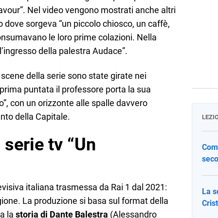
Cavour”. Nel video vengono mostrati anche altri
lo dove sorgeva “un piccolo chiosco, un caffè,
consumavano le loro prime colazioni. Nella
l’ingresso della palestra Audace”.
 scene della serie sono state girate nei
a prima puntata il professore porta la sua
o”, con un orizzonte alle spalle davvero
nto della Capitale.
LEZI
 serie tv “Un
Come
seco
evisiva italiana trasmessa da Rai 1 dal 2021:
La s
agione. La produzione si basa sul format della
Cris
ta la
storia di Dante Balestra
(Alessandro