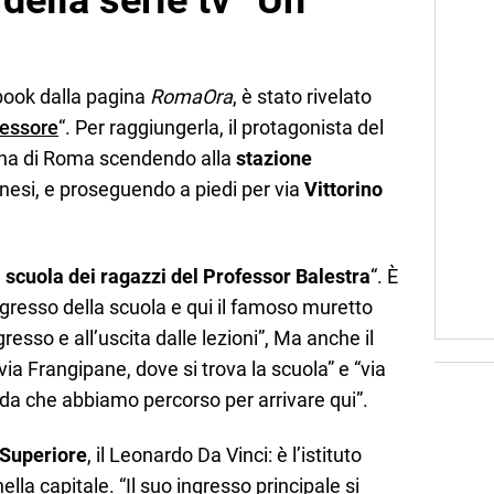
 della serie tv “Un
book dalla pagina
RomaOra
, è stato rivelato
fessore
“. Per raggiungerla, il protagonista del
tana di Roma scendendo alla
stazione
nesi, e proseguendo a piedi per via
Vittorino
a scuola dei ragazzi del Professor Balestra
“. È
ingresso della scuola e qui il famoso muretto
gresso e all’uscita dalle lezioni”, Ma anche il
“via Frangipane, dove si trova la scuola” e “via
rada che abbiamo percorso per arrivare qui”.
 Superiore
, il Leonardo Da Vinci: è l’istituto
ella capitale. “Il suo ingresso principale si