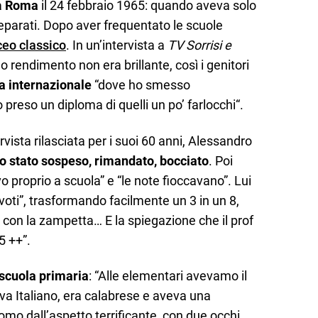
a
Roma
il 24 febbraio 1965: quando aveva solo
 separati. Dopo aver frequentato le scuole
ceo classico
. In un’intervista a
TV Sorrisi e
o rendimento non era brillante, così i genitori
a internazionale
“dove ho smesso
 preso un diploma di quelli un po’ farlocchi“.
tervista rilasciata per i suoi 60 anni, Alessandro
o stato sospeso, rimandato, bocciato
. Poi
 proprio a scuola” e “le note fioccavano”. Lui
voti”, trasformando facilmente un 3 in un 8,
7 con la zampetta… E la spiegazione che il prof
5 ++”.
scuola primaria
: “Alle elementari avevamo il
a Italiano, era calabrese e aveva una
omo dall’aspetto terrificante, con due occhi