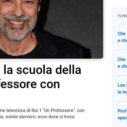
TI P
Che 
e ch
Che 
 la scuola della
e ch
fessore con
Leo
la m
ie televisiva di Rai 1 "Un Professore", con
Prof
, esiste davvero: ecco dove si trova
spec