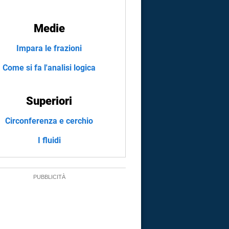
Medie
Impara le frazioni
Come si fa l'analisi logica
Superiori
Circonferenza e cerchio
I fluidi