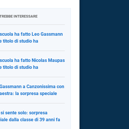
OTREBBE INTERESSARE
scuola ha fatto Leo Gassmann
e titolo di studio ha
scuola ha fatto Nicolas Maupas
e titolo di studio ha
 Gassmann a Canzonissima con
aestra: la sorpresa speciale
 si sente solo: sorpresa
iale dalla classe di 39 anni fa