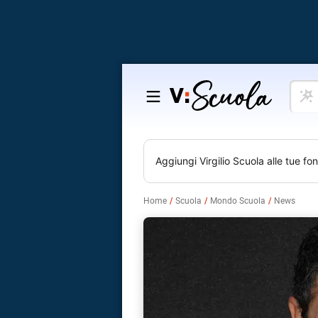
Cosa
Salta
vuoi
al
impar
contenuto
Aggiungi
Virgilio Scuola
alle tue fon
Home
Scuola
Mondo Scuola
News