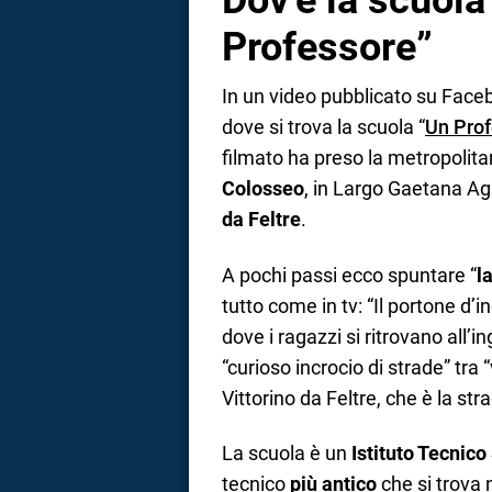
Dov’è la scuola
Professore”
In un video pubblicato su Face
dove si trova la scuola “
Un Pro
filmato ha preso la metropoli
Colosseo
, in Largo Gaetana Ag
da Feltre
.
A pochi passi ecco spuntare “
l
tutto come in tv: “Il portone d’
dove i ragazzi si ritrovano all’in
“curioso incrocio di strade” tra 
Vittorino da Feltre, che è la st
La scuola è un
Istituto Tecnico
tecnico
più antico
che si trova n