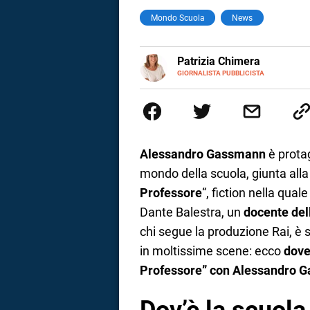
Mondo Scuola
News
a
correnze
E-
Patrizia Chimera
MAIL
LINKEDIN
GIORNALISTA PUBBLICISTA
Giornalista pubblicista, è appas
della comunicazione ha collabor
comunicazione specializzandosi 
Alessandro Gassmann
è protag
mondo della scuola, giunta alla
Professore
“, fiction nella qual
Dante Balestra, un
docente del
chi segue la produzione Rai, è 
in moltissime scene: ecco
dove 
Professore” con Alessandro 