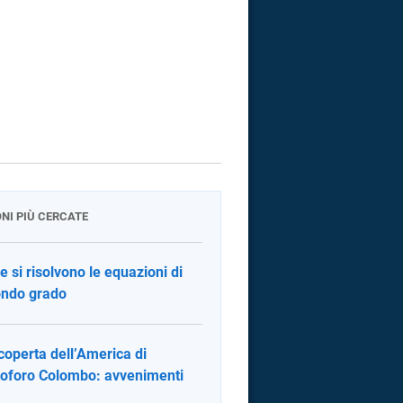
ONI PIÙ CERCATE
 si risolvono le equazioni di
ndo grado
coperta dell’America di
toforo Colombo: avvenimenti