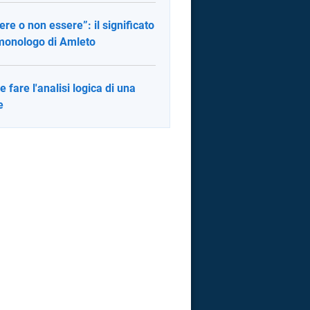
ere o non essere”: il significato
monologo di Amleto
 fare l'analisi logica di una
e