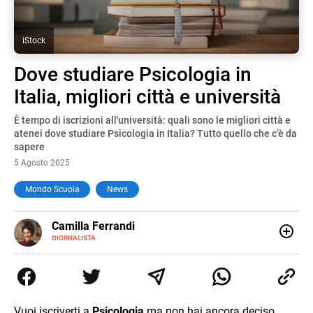
iStock
Dove studiare Psicologia in
Italia, migliori città e università
È tempo di iscrizioni all'università: quali sono le migliori città e
atenei dove studiare Psicologia in Italia? Tutto quello che c'è da
sapere
5 Agosto 2025
Mondo Scuola
News
E-
Camilla Ferrandi
MAIL
LINKEDIN
GIORNALISTA
Nata e cresciuta a Grosseto, sono una giornalista
pubblicista laureata in Scienze politiche. Nel 2016 decido
di trasformare la passione per la scrittura in un lavoro, e
da lì non mi sono più fermata. L’attualità è il mio pane
quotidiano, i libri la mia via per evadere e viaggiare con la
Vuoi iscriverti a
Psicologia
ma non hai ancora deciso