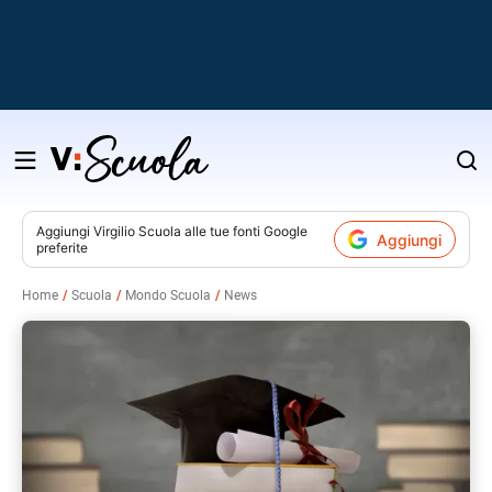
Salta
al
contenuto
Aggiungi
Virgilio Scuola
alle tue fonti Google
Aggiungi
preferite
v
Home
Scuola
Mondo Scuola
News
i