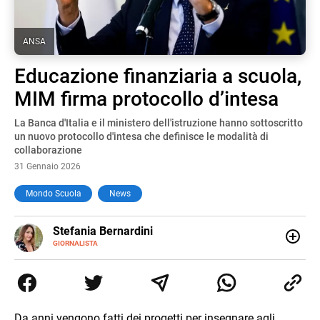
ANSA
Educazione finanziaria a scuola,
MIM firma protocollo d’intesa
La Banca d'Italia e il ministero dell'istruzione hanno sottoscritto
un nuovo protocollo d'intesa che definisce le modalità di
collaborazione
31 Gennaio 2026
Mondo Scuola
News
E-
Stefania Bernardini
MAIL
GIORNALISTA
Giornalista professionista dal 2012, ha collaborato con le
principali testate nazionali. Ha scritto e realizzato servizi
Tv di cronaca, politica, scuola, economia e spettacolo. Ha
esperienze nella redazione di testate giornalistiche online
e Tv e lavora anche nell’ambito social
Da anni vengono fatti dei progetti per insegnare agli