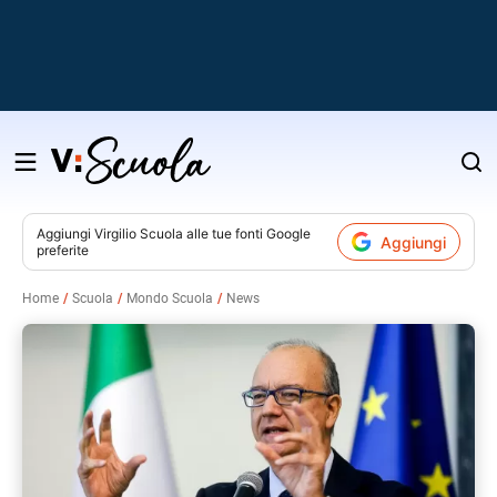
Salta
al
contenuto
Aggiungi
Virgilio Scuola
alle tue fonti Google
Aggiungi
preferite
v
Home
Scuola
Mondo Scuola
News
i