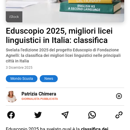
iStock
Eduscopio 2025, migliori licei
linguistici in Italia: classifica
Svelata l'edizione 2025 del progetto Eduscopio di Fondazione
Agnelli: la classifica dei migliori licei linguistici nelle principali
città in Italia
3 Dicembre 2025
Mondo Scuola
News
E-
Patrizia Chimera
MAIL
LINKEDIN
GIORNALISTA PUBBLICISTA
Giornalista pubblicista, è appassionata di sostenibilità e
cultura. Dopo la laurea in scienze della comunicazione ha
collaborato con grandi gruppi editoriali e agenzie di
comunicazione specializzandosi nella scrittura di articoli
sul mondo scolastico.
Eduscopio 2025 ha svelato qual è la
classifica dei