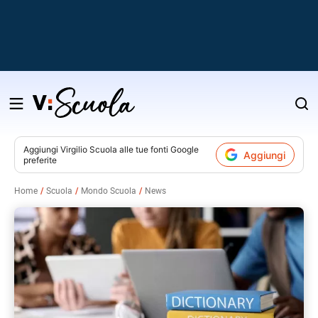
Salta
al
contenuto
Aggiungi
Virgilio Scuola
alle tue fonti Google
Aggiungi
preferite
v
Home
Scuola
Mondo Scuola
News
i