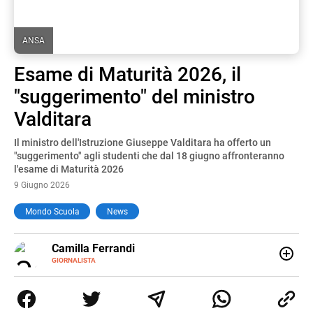
ANSA
Esame di Maturità 2026, il
"suggerimento" del ministro
Valditara
Il ministro dell'Istruzione Giuseppe Valditara ha offerto un
"suggerimento" agli studenti che dal 18 giugno affronteranno
l'esame di Maturità 2026
9 Giugno 2026
Mondo Scuola
News
E-
Camilla Ferrandi
MAIL
LINKEDIN
GIORNALISTA
Nata e cresciuta a Grosseto, sono una giornalista
pubblicista laureata in Scienze politiche. Nel 2016 decido
di trasformare la passione per la scrittura in un lavoro, e
da lì non mi sono più fermata. L’attualità è il mio pane