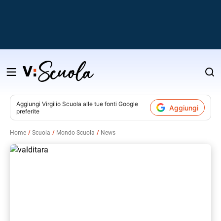
Salta
al
contenuto
Aggiungi
Virgilio Scuola
alle tue fonti Google
Aggiungi
preferite
v
Home
Scuola
Mondo Scuola
News
i