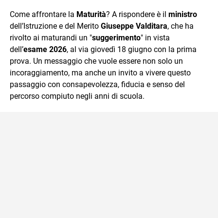
quotidiano, i libri la mia via per evadere e viaggiare con la
Come affrontare la
Maturità
? A rispondere è il
ministro
mente.
dell’Istruzione e del Merito
Giuseppe Valditara
, che ha
rivolto ai maturandi un "
suggerimento
" in vista
dell’
esame 2026
, al via giovedì 18 giugno con la prima
prova. Un messaggio che vuole essere non solo un
incoraggiamento, ma anche un invito a vivere questo
passaggio con consapevolezza, fiducia e senso del
percorso compiuto negli anni di scuola.