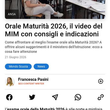
ANSA
Orale Maturità 2026, il video del
MIM con consigli e indicazioni
Come affrontare al meglio l'esame orale alla Maturità 2026? A
offrire alcuni suggerimenti è il ministero dell'Istruzione: ecco a
cosa fare attenzione
21 Giugno 2026
Mondo Scuola
News
E-
Francesca Pasini
MAIL
SEO CONTENT WRITER
Content Writer laureata in Economia e Gestione delle Arti
e delle Attività Culturali, vivo tra l'Italia e la Spagna. Amo
le diverse sfumature dell'informazione e quelle storie di
vita che parlano di luoghi, viaggi unici, cultura e lifestyle,
che trasformo in parole scritte per lavoro e per passione.
L’
esame orale della Maturità 2026
è alle porte e migliaia