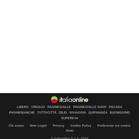
LIBERO
VIRGILIO
PAGINEGIALLE
PAGINEGIALLE SHOP
PGCASA
PAGINEBIANCHE
TUTTOCITTÀ
DILEI
SIVIAGGIA
QUIFINANZA
BUONISSIMO
SUPEREVA
Chi siamo
Note Legali
Privacy
Cookie Policy
Preferenze sui cookie
Aiuto
© Italiaonline S.p.A. 2026