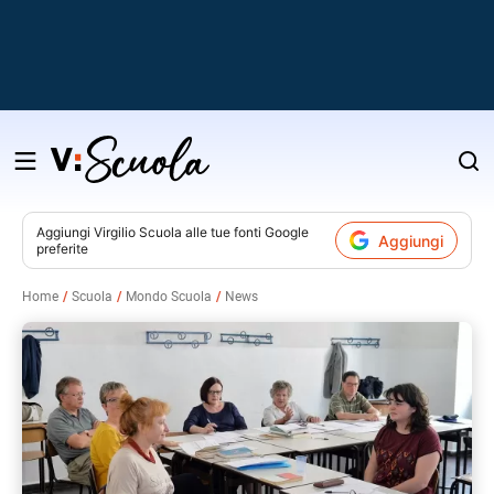
Salta
al
contenuto
Aggiungi
Virgilio Scuola
alle tue fonti Google
Aggiungi
preferite
v
Home
Scuola
Mondo Scuola
News
i