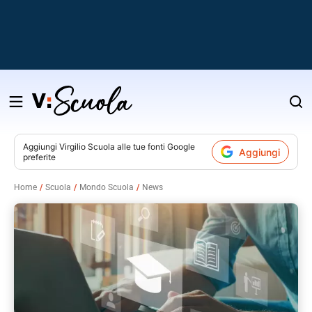
Salta
al
contenuto
Aggiungi
Virgilio Scuola
alle tue fonti Google
Aggiungi
preferite
v
Home
Scuola
Mondo Scuola
News
i