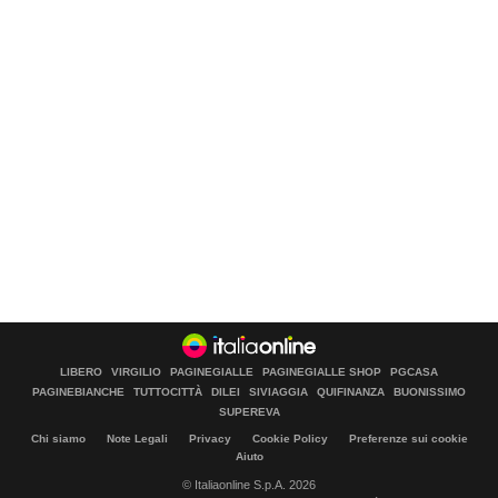
LIBERO
VIRGILIO
PAGINEGIALLE
PAGINEGIALLE SHOP
PGCASA
PAGINEBIANCHE
TUTTOCITTÀ
DILEI
SIVIAGGIA
QUIFINANZA
BUONISSIMO
SUPEREVA
Chi siamo
Note Legali
Privacy
Cookie Policy
Preferenze sui cookie
Aiuto
© Italiaonline S.p.A. 2026