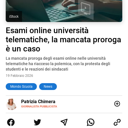
iStock
Esami online università
telematiche, la mancata proroga
è un caso
La mancata proroga degli esami online nelle università
telematiche ha riacceso la polemica, con la protesta degli
studenti e le reazioni dei sindacati
19 Febbraio 2026
Mondo Scuola
News
E-
Patrizia Chimera
MAIL
LINKEDIN
GIORNALISTA PUBBLICISTA
Giornalista pubblicista, è appassionata di sostenibilità e
cultura. Dopo la laurea in scienze della comunicazione ha
collaborato con grandi gruppi editoriali e agenzie di
comunicazione specializzandosi nella scrittura di articoli