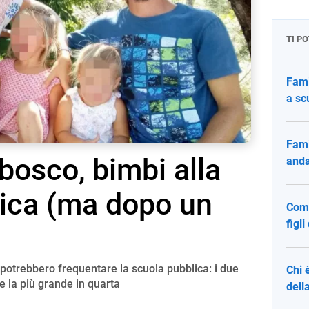
TI P
Fami
a sc
Fami
bosco, bimbi alla
anda
lica (ma dopo un
Come
figl
 potrebbero frequentare la scuola pubblica: i due
Chi 
e la più grande in quarta
dell