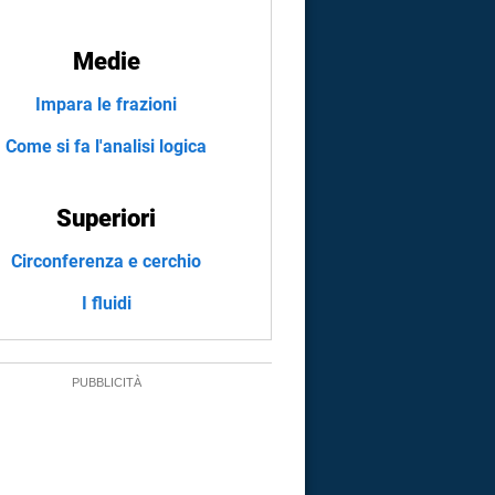
Medie
Impara le frazioni
Come si fa l'analisi logica
Superiori
Circonferenza e cerchio
I fluidi