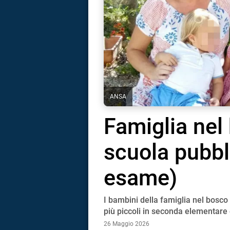
ANSA
Famiglia nel 
scuola pubb
esame)
I bambini della famiglia nel bosco
i
più piccoli in seconda elementare 
26 Maggio 2026
tografico