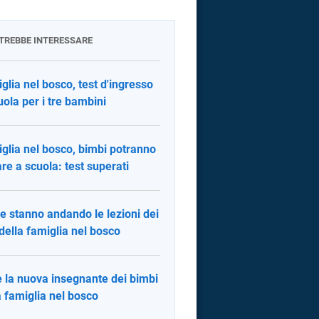
OTREBBE INTERESSARE
glia nel bosco, test d'ingresso
uola per i tre bambini
glia nel bosco, bimbi potranno
re a scuola: test superati
 stanno andando le lezioni dei
i della famiglia nel bosco
è la nuova insegnante dei bimbi
a famiglia nel bosco