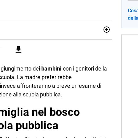
Cosa
dell
012, ha collaborato con le principali testate nazionali. Ha
di cronaca, politica, scuola, economia e spettacolo. Ha
state giornalistiche online e Tv e lavora anche nell’ambito
congiungimento dei
bambini
con i genitori della
scuola. La madre preferirebbe
tre invece affronteranno a breve un esame di
izione alla scuola pubblica.
amiglia nel bosco
uola pubblica