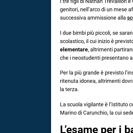
I tre figli di Nathan Trevallion
genitori, nell’arco di un mese 
successiva ammissione alla
sc
I due bimbi più piccoli, se saran
scolastico, il cui inizio è previs
elementare
, altrimenti partiran
che i neostudenti presentano a
Per la più grande è previsto l’i
ritenuta idonea, altrimenti dovr
la terza.
La scuola vigilante è l’Istitut
Marino di Carunchio, la cui sede
L’esame per i b