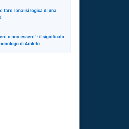
 fare l'analisi logica di una
e
ere o non essere”: il significato
monologo di Amleto