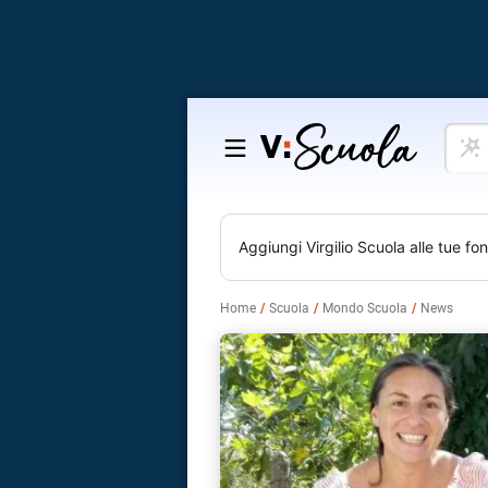
Cosa
Salta
vuoi
al
impar
contenuto
Aggiungi
Virgilio Scuola
alle tue fon
Home
Scuola
Mondo Scuola
News