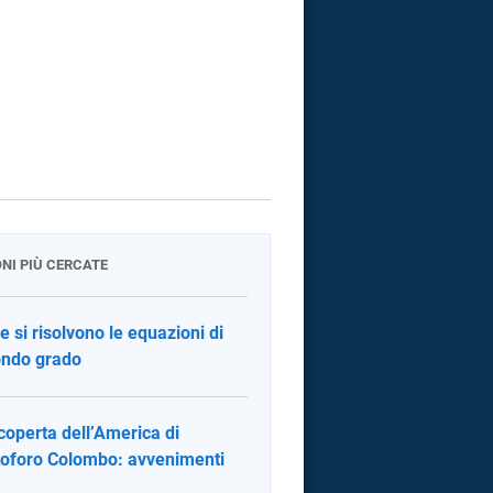
ONI PIÙ CERCATE
 si risolvono le equazioni di
ndo grado
coperta dell’America di
toforo Colombo: avvenimenti