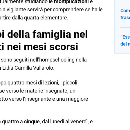
attualmente studiando le
moltiplicazioni
e
ola vigilante servirà per comprendere se ha le
Come
rtire dalla quarta elementare.
fras
i della famiglia nel
“Ess
ti nei mesi scorsi
del 
 sono seguiti nell’homeschooling nella
 Lidia Camilla Vallarolo.
opo quattro mesi di lezioni, i piccoli
se verso le materie insegnate, un
petto verso l’insegnante e una maggiore
a quattro a
cinque
, dal lunedì al venerdì, e