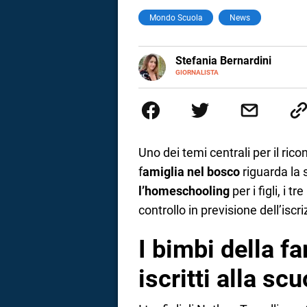
Mondo Scuola
News
a
correnze
E-
Stefania Bernardini
MAIL
GIORNALISTA
Giornalista professionista dal 2
scritto e realizzato servizi Tv 
esperienze nella redazione di te
social
Uno dei temi centrali per il ri
f
amiglia nel bosco
riguarda la 
l’homeschooling
per i figli, i 
controllo in previsione dell’iscr
I bimbi della f
iscritti alla sc