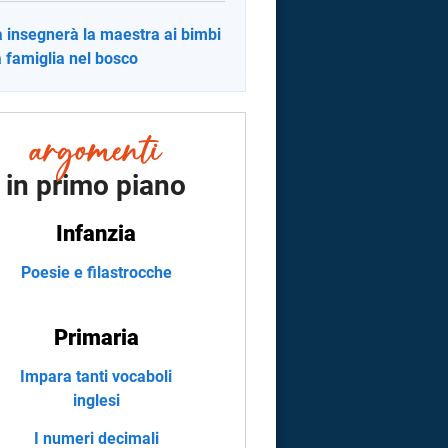
 insegnerà la maestra ai bimbi
a famiglia nel bosco
in primo piano
Infanzia
Poesie e filastrocche
Primaria
Impara tanti vocaboli
inglesi
I numeri decimali