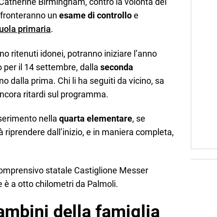
 e Catherine Birmingham, contro la volontà dei
affronteranno un
esame di controllo
e
uola primaria
.
no ritenuti idonei, potranno iniziare l’anno
to per il 14 settembre, dalla
seconda
no dalla prima. Chi li ha seguiti da vicino, sa
ncora ritardi sul programma.
nserimento nella
quarta elementare
, se
à riprendere dall’inizio, e in maniera completa,
o comprensivo statale Castiglione Messer
 è a otto chilometri da Palmoli.
ambini della famiglia