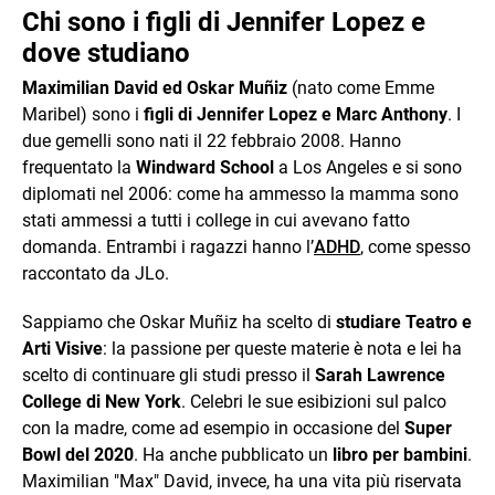
Chi sono i figli di Jennifer Lopez e
dove studiano
Maximilian David ed Oskar Muñiz
(nato come Emme
Maribel) sono i
figli di Jennifer Lopez e Marc Anthony
. I
due gemelli sono nati il 22 febbraio 2008. Hanno
frequentato la
Windward School
a Los Angeles e si sono
diplomati nel 2006: come ha ammesso la mamma sono
stati ammessi a tutti i college in cui avevano fatto
domanda. Entrambi i ragazzi hanno l’
ADHD
, come spesso
raccontato da JLo.
Sappiamo che Oskar Muñiz ha scelto di
studiare Teatro e
Arti Visive
: la passione per queste materie è nota e lei ha
scelto di continuare gli studi presso il
Sarah Lawrence
College di New York
. Celebri le sue esibizioni sul palco
con la madre, come ad esempio in occasione del
Super
Bowl del 2020
. Ha anche pubblicato un
libro per bambini
.
Maximilian "Max" David, invece, ha una vita più riservata