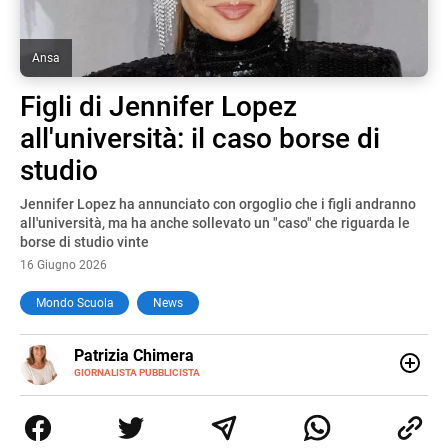
Ansa
Figli di Jennifer Lopez
all'università: il caso borse di
studio
Jennifer Lopez ha annunciato con orgoglio che i figli andranno
all'università, ma ha anche sollevato un "caso" che riguarda le
borse di studio vinte
16 Giugno 2026
Mondo Scuola
News
E-
Patrizia Chimera
MAIL
LINKEDIN
GIORNALISTA PUBBLICISTA
Giornalista pubblicista, è appassionata di sostenibilità e
cultura. Dopo la laurea in scienze della comunicazione ha
collaborato con grandi gruppi editoriali e agenzie di
comunicazione specializzandosi nella scrittura di articoli