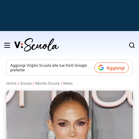
Salta
al
contenuto
Aggiungi
Virgilio Scuola
alle tue fonti Google
Aggiungi
preferite
v
Home
Scuola
Mondo Scuola
News
i