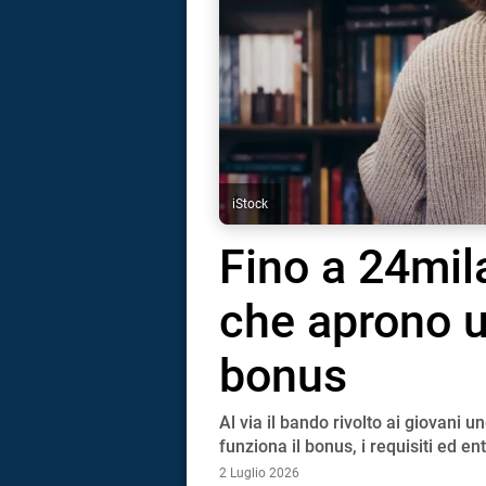
iStock
Fino a 24mil
che aprono un
bonus
Al via il bando rivolto ai giovani
i
funziona il bonus, i requisiti ed 
2 Luglio 2026
tografico