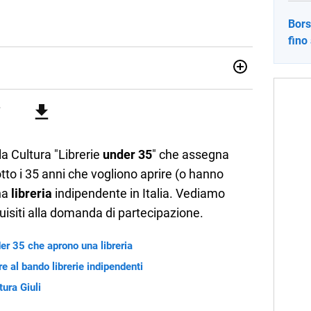
Bors
fino
no una giornalista pubblicista laureata in Scienze politiche.
a passione per la scrittura in un lavoro, e da lì non mi sono
 pane quotidiano, i libri la mia via per evadere e viaggiare con
la Cultura "Librerie
under 35
" che assegna
tto i 35 anni che vogliono aprire (o hanno
na
libreria
indipendente in Italia. Vediamo
quisiti alla domanda di partecipazione.
er 35 che aprono una libreria
e al bando librerie indipendenti
tura Giuli