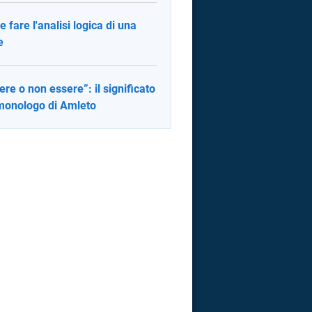
 fare l'analisi logica di una
e
ere o non essere”: il significato
monologo di Amleto