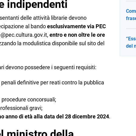
ie indipendenti
Come
esentanti delle attività librarie devono
fras
ecipazione al bando
esclusivamente via PEC
ie@pec.cultura.gov.it,
entro e non oltre le
ore
“Ess
lizzando la modulistica disponibile sul sito del
del 
lari devono possedere i seguenti requisiti:
enali definitive per reati contro la pubblica
a procedure concorsuali;
professionali gravi;
o anno di età alla data del 28 dicembre 2024
.
 ministro della