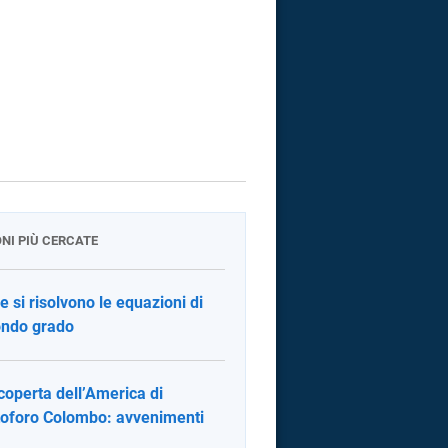
ONI PIÙ CERCATE
 si risolvono le equazioni di
ndo grado
coperta dell’America di
toforo Colombo: avvenimenti