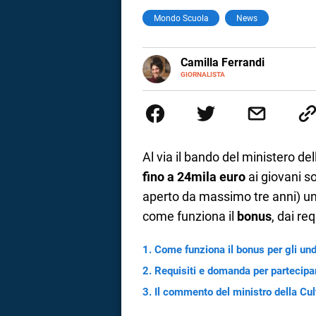
Mondo Scuola
News
a
correnze
E-
Camilla Ferrandi
MAIL
LINKEDIN
GIORNALISTA
Nata e cresciuta a Grosseto, so
Nel 2016 decido di trasformare l
più fermata. L’attualità è il mio
la mente.
Al via il bando del ministero del
fino a 24mila euro
ai giovani so
aperto da massimo tre anni) u
come funziona il
bonus
, dai re
Come funziona il bonus per gli und
Requisiti e domanda per partecipar
Il commento del ministro della Cul