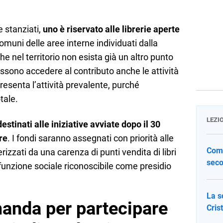
 stanziati,
uno è riservato alle librerie aperte
omuni delle aree interne individuati dalla
e nel territorio non esista già un altro punto
 possono accedere al contributo anche le attività
ppresenta l’attività prevalente, purché
tale.
LEZI
destinati alle iniziative avviate dopo il 30
re
. I fondi saranno assegnati con priorità alle
Come
terizzati da una carenza di punti vendita di libri
seco
funzione sociale riconoscibile come presidio
La s
manda per partecipare
Cris