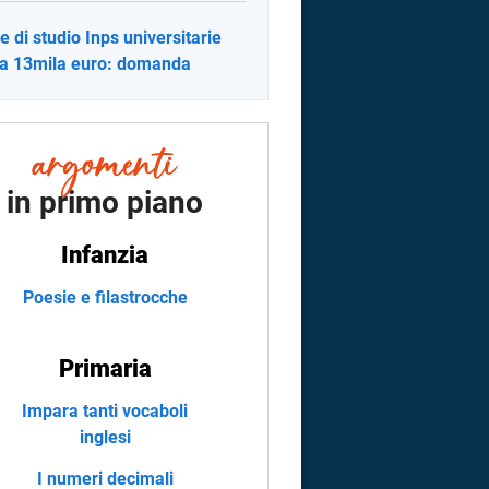
e di studio Inps universitarie
 a 13mila euro: domanda
in primo piano
Infanzia
Poesie e filastrocche
Primaria
Impara tanti vocaboli
inglesi
I numeri decimali