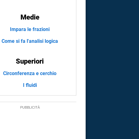
Medie
Impara le frazioni
Come si fa l'analisi logica
Superiori
Circonferenza e cerchio
I fluidi