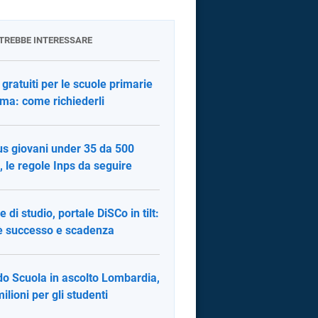
OTREBBE INTERESSARE
i gratuiti per le scuole primarie
ma: come richiederli
s giovani under 35 da 500
, le regole Inps da seguire
 di studio, portale DiSCo in tilt:
è successo e scadenza
o Scuola in ascolto Lombardia,
milioni per gli studenti