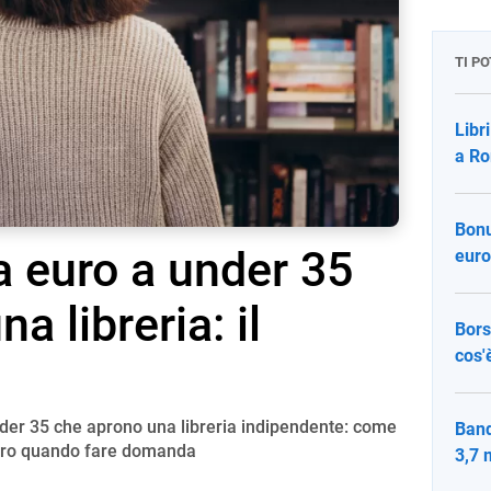
TI P
Libr
a Ro
Bonu
a euro a under 35
euro
a libreria: il
Borse
cos'
 under 35 che aprono una libreria indipendente: come
Band
entro quando fare domanda
3,7 