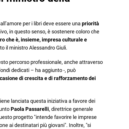
all’amore per i libri deve essere una
priorità
ttivo, in questo senso, è sostenere coloro che
oro che è, insieme, impresa culturale e
 il ministro Alessandro Giuli.
sto percorso professionale, anche attraverso
fondi dedicati – ha aggiunto -, può
casione di crescita e di rafforzamento dei
iene lanciata questa iniziativa a favore dei
iunto
Paola Passarelli
, direttrice generale
. Questo progetto "intende favorire le imprese
ne ai destinatari più giovani". Inoltre, "si