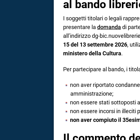
al bando librer
I soggetti titolari o legali rappr
presentare la
domanda
di part
all’indirizzo dg-bic.nuovelibrer
15 del 13 settembre 2026
, uti
ministero della Cultura
.
Per partecipare al bando, i tito
non aver riportato condanne p
amministrazione;
non essere stati sottoposti 
non essere incorsi in illeciti 
non aver compiuto il 35esim
Il commento del