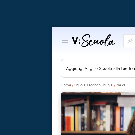
Cosa
Salta
vuoi
al
impar
contenuto
Aggiungi
Virgilio Scuola
alle tue fon
Home
Scuola
Mondo Scuola
News