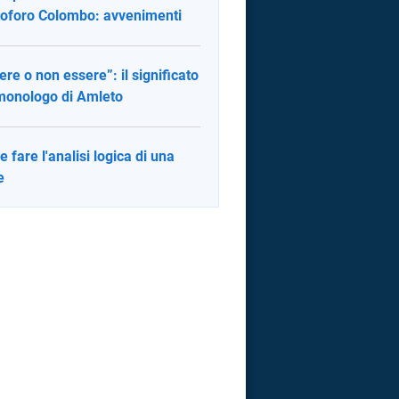
toforo Colombo: avvenimenti
ere o non essere”: il significato
monologo di Amleto
 fare l'analisi logica di una
e