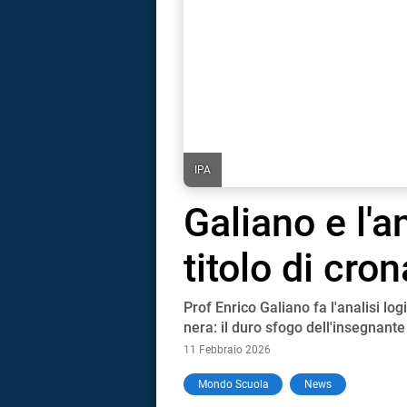
IPA
Galiano e l'a
titolo di cro
Prof Enrico Galiano fa l'analisi logi
nera: il duro sfogo dell'insegnante
11 Febbraio 2026
i
Mondo Scuola
News
tografico