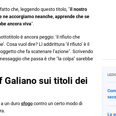
 fatto che, leggendo questo titolo, "
il nostro
ce ne accorgiamo neanche, apprende che se
ebbe ancora viva
".
ottotitolo è ancora peggio: ‘il rifiuto che
Cosa vuol dire? Lì addirittura ‘il rifiuto’ è il
 soggetto che fa scatenare l’azione". Scrivendo
l messaggio che passa è che "la colpa" sarebbe
LEZI
 Galiano sui titoli dei
Come
seco
e a un duro
sfogo
contro un certo modo di
ra.
La s