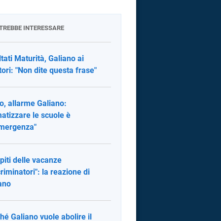
OTREBBE INTERESSARE
ltati Maturità, Galiano ai
tori: "Non dite questa frase"
o, allarme Galiano:
matizzare le scuole è
mergenza"
iti delle vacanze
criminatori": la reazione di
ano
hé Galiano vuole abolire il