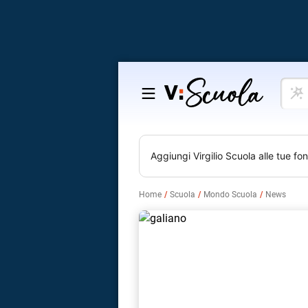
Cosa
Salta
vuoi
al
impar
contenuto
Aggiungi
Virgilio Scuola
alle tue fon
Home
Scuola
Mondo Scuola
News