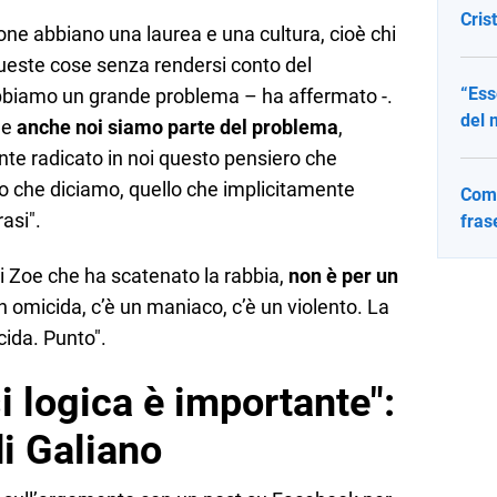
Cris
ne abbiano una laurea e una cultura, cioè chi
ve queste cose senza rendersi conto del
“Ess
biamo un grande problema – ha affermato -.
del 
he
anche noi siamo parte del problema
,
te radicato in noi questo pensiero che
o che diciamo, quello che implicitamente
Come
asi".
fras
i Zoe che ha scatenato la rabbia,
non è per un
un omicida, c’è un maniaco, c’è un violento. La
cida. Punto".
si logica è importante":
di Galiano