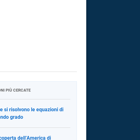
ONI PIÙ CERCATE
 si risolvono le equazioni di
ndo grado
coperta dell’America di