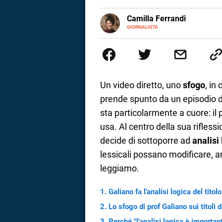
a
E-
Camilla Ferrandi
MAIL
LINKEDIN
GIORNALISTA
Nata e cresciuta a Grosseto, so
correnze
Nel 2016 decido di trasformare l
più fermata. L’attualità è il mio
la mente.
Un video diretto, uno
sfogo
, in
prende spunto da un episodio 
sta particolarmente a cuore: il p
usa. Al centro della sua riflessi
decide di sottoporre ad
analisi
lessicali possano modificare, a
leggiamo.
Galiano fa l'analisi logica del titol
Lo sfogo di prof Galiano sui titoli d
Perché "l'analisi logica è important