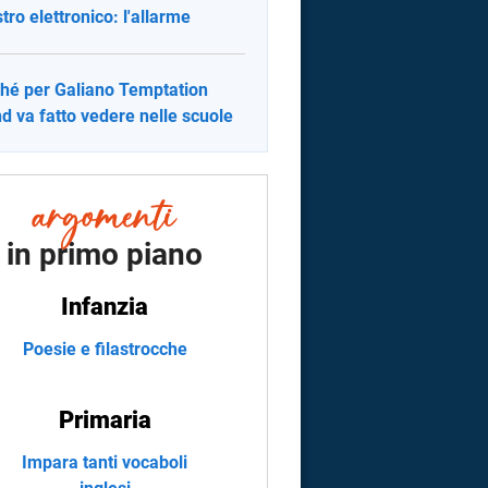
stro elettronico: l'allarme
hé per Galiano Temptation
nd va fatto vedere nelle scuole
in primo piano
Infanzia
Poesie e filastrocche
Primaria
Impara tanti vocaboli