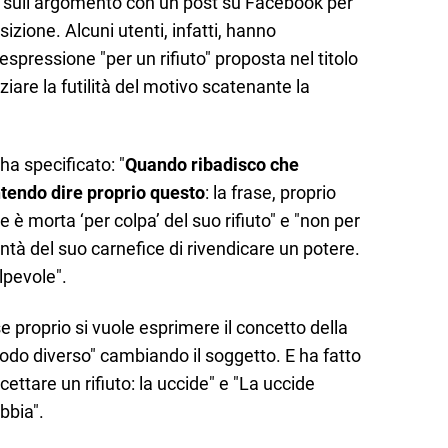
to sull’argomento con un post su Facebook per
sizione. Alcuni utenti, infatti, hanno
pressione "per un rifiuto" proposta nel titolo
are la futilità del motivo scatenante la
ha specificato: "
Quando ribadisco che
intendo dire proprio questo
: la frase, proprio
e è morta ‘per colpa’ del suo rifiuto" e "non per
lontà del suo carnefice di rivendicare un potere.
lpevole".
e proprio si vuole esprimere il concetto della
in modo diverso" cambiando il soggetto. E ha fatto
ttare un rifiuto: la uccide" e "La uccide
bbia".