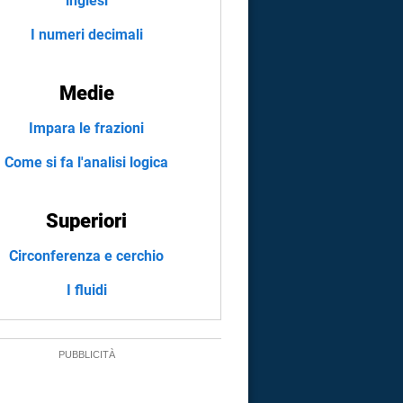
inglesi
I numeri decimali
Medie
Impara le frazioni
Come si fa l'analisi logica
Superiori
Circonferenza e cerchio
I fluidi