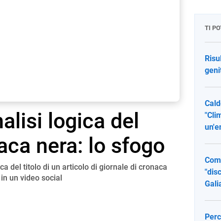
TI P
Risu
geni
Cald
nalisi logica del
"Cli
un'e
naca nera: lo sfogo
Comp
ca del titolo di un articolo di giornale di cronaca
"dis
 in un video social
Gali
Perc