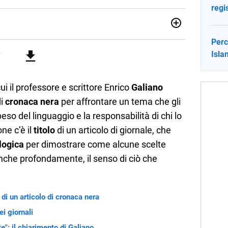
regi
no una giornalista pubblicista laureata in Scienze politiche.
Perc
a passione per la scrittura in un lavoro, e da lì non mi sono
Isla
 pane quotidiano, i libri la mia via per evadere e viaggiare con
 cui il professore e scrittore Enrico
Galiano
di
cronaca nera
per affrontare un tema che gli
eso del linguaggio e la responsabilità di chi lo
one c’è il
titolo
di un articolo di giornale, che
 logica
per dimostrare come alcune scelte
nche profondamente, il senso di ciò che
o di un articolo di cronaca nera
ei giornali
e": il chiarimento di Galiano