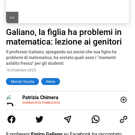
Ipa
Galiano, la figlia ha problemi in
matematica: lezione ai genitori
Il professor Galiano, spiegando sui social che sua figlia ha
problemi di matematica, ha svelato quali sono i "momenti
asfalto fresco" per gli studenti
16 Dicembre 2025
Mondo Scuola
News
E-
Patrizia Chimera
MAIL
LINKEDIN
GIORNALISTA PUBBLICISTA
Giornalista pubblicista, è appassionata di sostenibilità e
cultura. Dopo la laurea in scienze della comunicazione ha
collaborato con grandi gruppi editoriali e agenzie di
comunicazione specializzandosi nella scrittura di articoli
sul mondo scolastico.
Il professor
Enrico Galiano
su Facebook ha raccontato