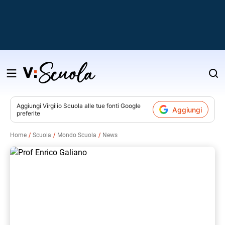
Salta
al
contenuto
Aggiungi
Virgilio Scuola
alle tue fonti Google
Aggiungi
preferite
v
Home
Scuola
Mondo Scuola
News
i