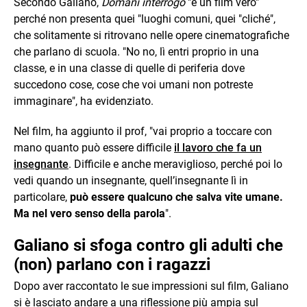
Secondo Galiano,
Domani interrogo
"è un film vero"
perché non presenta quei "luoghi comuni, quei "cliché",
che solitamente si ritrovano nelle opere cinematografiche
che parlano di scuola. "No no, lì entri proprio in una
classe, e in una classe di quelle di periferia dove
succedono cose, cose che voi umani non potreste
immaginare", ha evidenziato.
Nel film, ha aggiunto il prof, "vai proprio a toccare con
mano quanto può essere difficile
il lavoro che fa un
insegnante
. Difficile e anche meraviglioso, perché poi lo
vedi quando un insegnante, quell’insegnante lì in
particolare,
può essere qualcuno che salva vite umane.
Ma nel vero senso della parola
".
Galiano si sfoga contro gli adulti che
(non) parlano con i ragazzi
Dopo aver raccontato le sue impressioni sul film, Galiano
si è lasciato andare a una riflessione più ampia sul