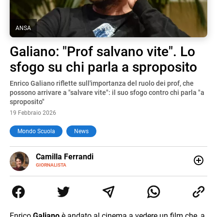
ANSA
Galiano: "Prof salvano vite". Lo
sfogo su chi parla a sproposito
Enrico Galiano riflette sull'importanza del ruolo dei prof, che
possono arrivare a "salvare vite": il suo sfogo contro chi parla "a
sproposito"
19 Febbraio 2026
Mondo Scuola
News
E-
Camilla Ferrandi
MAIL
LINKEDIN
GIORNALISTA
Nata e cresciuta a Grosseto, sono una giornalista
pubblicista laureata in Scienze politiche. Nel 2016 decido
di trasformare la passione per la scrittura in un lavoro, e
da lì non mi sono più fermata. L’attualità è il mio pane
quotidiano, i libri la mia via per evadere e viaggiare con la
Enrico
Galiano
è andato al cinema a vedere un film che, a