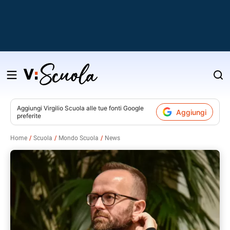
Salta
al
contenuto
Aggiungi
Virgilio Scuola
alle tue fonti Google
Aggiungi
preferite
v
Home
Scuola
Mondo Scuola
News
i