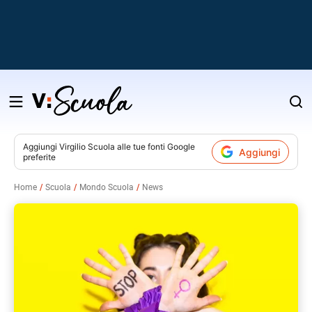
Salta
al
contenuto
Aggiungi
Virgilio Scuola
alle tue fonti Google
Aggiungi
preferite
v
Home
Scuola
Mondo Scuola
News
i