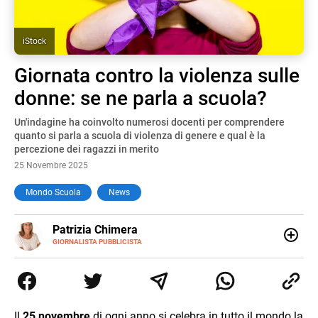
iStock
Giornata contro la violenza sulle
donne: se ne parla a scuola?
Un'indagine ha coinvolto numerosi docenti per comprendere
quanto si parla a scuola di violenza di genere e qual è la
percezione dei ragazzi in merito
25 Novembre 2025
Mondo Scuola
News
E-
Patrizia Chimera
MAIL
LINKEDIN
GIORNALISTA PUBBLICISTA
Giornalista pubblicista, è appassionata di sostenibilità e
cultura. Dopo la laurea in scienze della comunicazione ha
collaborato con grandi gruppi editoriali e agenzie di
comunicazione specializzandosi nella scrittura di articoli
sul mondo scolastico.
Il
25 novembre
di ogni anno si celebra in tutto il mondo la