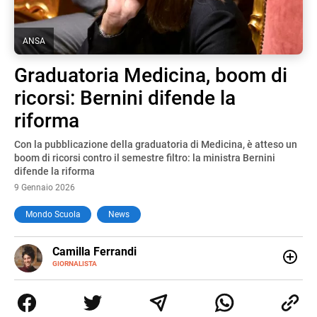
ANSA
Graduatoria Medicina, boom di
ricorsi: Bernini difende la
riforma
Con la pubblicazione della graduatoria di Medicina, è atteso un
boom di ricorsi contro il semestre filtro: la ministra Bernini
difende la riforma
9 Gennaio 2026
Mondo Scuola
News
E-
Camilla Ferrandi
MAIL
LINKEDIN
GIORNALISTA
Nata e cresciuta a Grosseto, sono una giornalista
pubblicista laureata in Scienze politiche. Nel 2016 decido
di trasformare la passione per la scrittura in un lavoro, e
da lì non mi sono più fermata. L’attualità è il mio pane