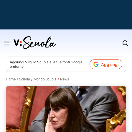
Salta
al
contenuto
Aggiungi
Virgilio Scuola
alle tue fonti Google
Aggiungi
preferite
v
Home
Scuola
Mondo Scuola
News
i