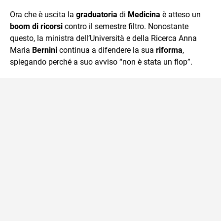
quotidiano, i libri la mia via per evadere e viaggiare con la
Ora che è uscita la
graduatoria
di
Medicina
è atteso un
mente.
boom di ricorsi
contro il semestre filtro. Nonostante
questo, la ministra dell’Università e della Ricerca Anna
Maria
Bernini
continua a difendere la sua
riforma
,
spiegando perché a suo avviso “non è stata un flop”.