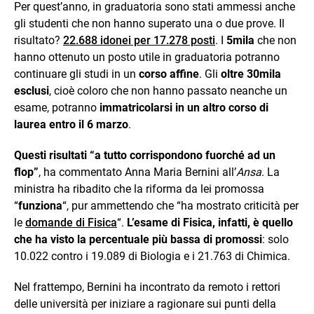
Per quest’anno, in graduatoria sono stati ammessi anche
gli studenti che non hanno superato una o due prove. Il
risultato?
22.688 idonei per 17.278 posti
. I
5mila
che non
hanno ottenuto un posto utile in graduatoria potranno
continuare gli studi in un
corso affine
. Gli
oltre 30mila
esclusi
, cioè coloro che non hanno passato neanche un
esame, potranno
immatricolarsi in un altro corso di
laurea entro il 6 marzo
.
Questi risultati “a tutto corrispondono fuorché ad un
flop”
, ha commentato Anna Maria Bernini all’
Ansa
. La
ministra ha ribadito che la riforma da lei promossa
“
funziona
“, pur ammettendo che “ha mostrato criticità per
le
domande di Fisica
“.
L’esame di Fisica, infatti, è quello
che ha visto la percentuale più bassa di promossi
: solo
10.022 contro i 19.089 di Biologia e i 21.763 di Chimica.
Nel frattempo, Bernini ha incontrato da remoto i rettori
delle università per iniziare a ragionare sui punti della