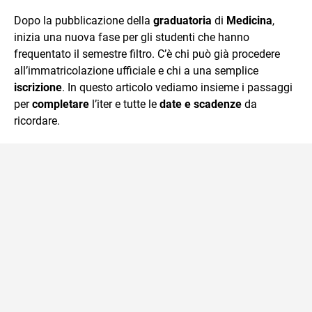
quotidiano, i libri la mia via per evadere e viaggiare con la
Dopo la pubblicazione della
graduatoria
di
Medicina
,
mente.
inizia una nuova fase per gli studenti che hanno
frequentato il semestre filtro. C’è chi può già procedere
all’immatricolazione ufficiale e chi a una semplice
iscrizione
. In questo articolo vediamo insieme i passaggi
per
completare
l’iter e tutte le
date e scadenze
da
ricordare.