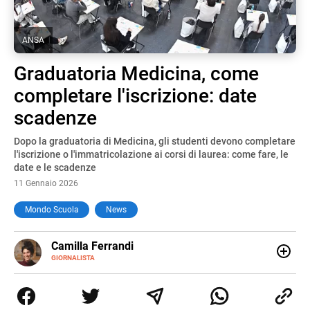
ANSA
Graduatoria Medicina, come
completare l'iscrizione: date
scadenze
Dopo la graduatoria di Medicina, gli studenti devono completare
l'iscrizione o l'immatricolazione ai corsi di laurea: come fare, le
date e le scadenze
11 Gennaio 2026
Mondo Scuola
News
E-
Camilla Ferrandi
MAIL
LINKEDIN
GIORNALISTA
Nata e cresciuta a Grosseto, sono una giornalista
pubblicista laureata in Scienze politiche. Nel 2016 decido
di trasformare la passione per la scrittura in un lavoro, e
da lì non mi sono più fermata. L’attualità è il mio pane