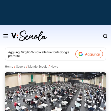
Salta
al
contenuto
Aggiungi
Virgilio Scuola
alle tue fonti Google
Aggiungi
preferite
v
Home
Scuola
Mondo Scuola
News
i