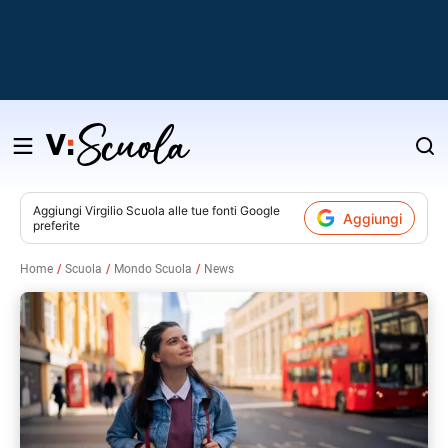
Salta
al
contenuto
Aggiungi
Virgilio Scuola
alle tue fonti Google
Aggiungi
preferite
v
Home
Scuola
Mondo Scuola
News
i