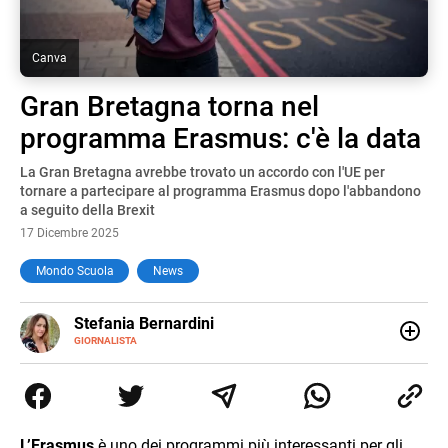
Canva
Gran Bretagna torna nel
programma Erasmus: c'è la data
La Gran Bretagna avrebbe trovato un accordo con l'UE per
tornare a partecipare al programma Erasmus dopo l'abbandono
a seguito della Brexit
17 Dicembre 2025
Mondo Scuola
News
E-
Stefania Bernardini
MAIL
GIORNALISTA
Giornalista professionista dal 2012, ha collaborato con le
principali testate nazionali. Ha scritto e realizzato servizi
Tv di cronaca, politica, scuola, economia e spettacolo. Ha
esperienze nella redazione di testate giornalistiche online
e Tv e lavora anche nell’ambito social
L’Erasmus
è uno dei programmi più interessanti per gli