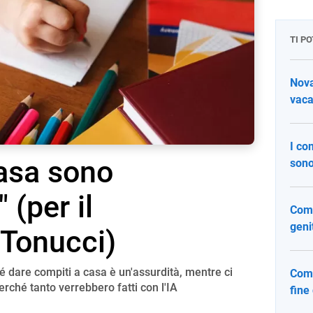
TI P
Nova
vaca
I co
casa sono
sono
 (per il
Comp
geni
 Tonucci)
 dare compiti a casa è un'assurdità, mentre ci
Comp
ché tanto verrebbero fatti con l'IA
fine