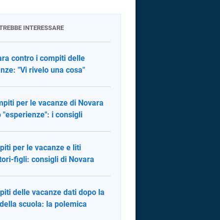
OTREBBE INTERESSARE
ra contro i compiti delle
nze: "Vi rivelo una cosa"
mpiti per le vacanze di Novara
 "esperienze": i consigli
iti per le vacanze e liti
tori-figli: consigli di Novara
iti delle vacanze dati dopo la
 della scuola: la polemica