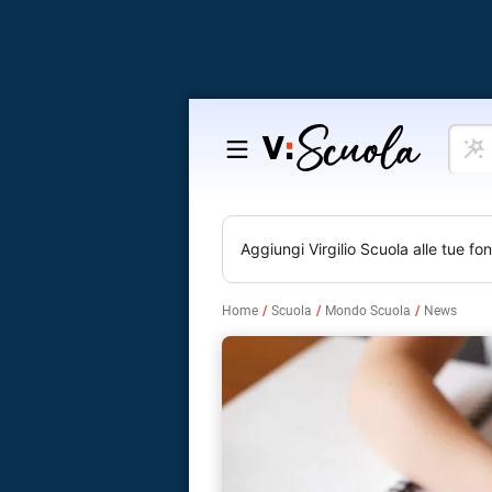
Cosa
Salta
vuoi
al
impar
contenuto
Aggiungi
Virgilio Scuola
alle tue fon
Home
Scuola
Mondo Scuola
News