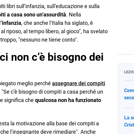
ti libri sull’infanzia, sull’educazione e sulla
ti a casa sono un’assurdità
. Nella
l’infanzia
, che anche l’Italia ha siglato, è
 al riposo, al tempo libero, al gioco", ha svelato
rtroppo, "nessuno ne tiene conto".
i non c’è bisogno dei
LEZI
piegato meglio perché
assegnare dei compiti
Come
 "Se c’è bisogno di compiti a casa perché un
seco
e significa che
qualcosa non ha funzionato
La s
ta la motivazione alla base dei compiti a
Cris
se che l’insegnante deve rimediare". Anche