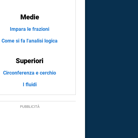
Medie
Impara le frazioni
Come si fa l'analisi logica
Superiori
Circonferenza e cerchio
I fluidi