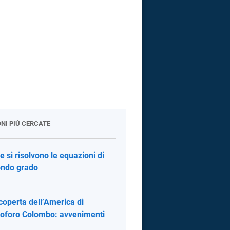
ONI PIÙ CERCATE
 si risolvono le equazioni di
ndo grado
coperta dell’America di
toforo Colombo: avvenimenti