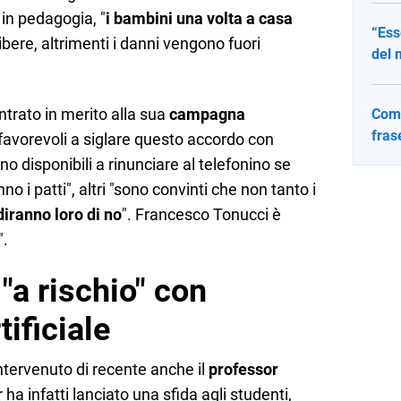
 in pedagogia, "
i bambini una volta a casa
“Ess
 libere, altrimenti i danni vengono fuori
del 
ontrato in merito alla sua
campagna
Come
fras
i favorevoli a siglare questo accordo con
no disponibili a rinunciare al telefonino se
no i patti", altri "sono convinti che non tanto i
diranno loro di no
". Francesco Tonucci è
".
"a rischio" con
tificiale
ntervenuto di recente anche il
professor
 ha infatti lanciato una sfida agli studenti,