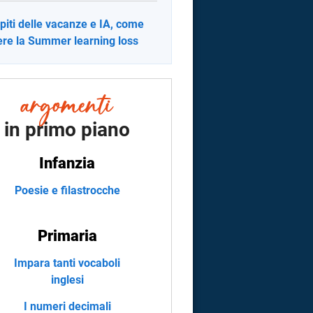
iti delle vacanze e IA, come
ere la Summer learning loss
in primo piano
Infanzia
Poesie e filastrocche
Primaria
Impara tanti vocaboli
inglesi
I numeri decimali