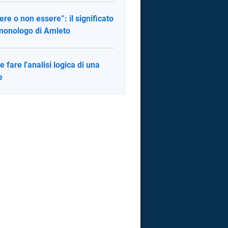
ere o non essere”: il significato
monologo di Amleto
 fare l'analisi logica di una
e