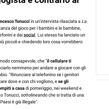
ogista è contrario ai
ncesco Tonucci
in un’intervista rilasciata a
La
tanza del gioco per i bambini e le bambine,
lefonini e dai
social
. Lui stesso ha lanciato un
più piccoli e chiedendo loro cosa vorrebbero
n modo consapevole, che "
il cellulare ti
lasciarlo nemmeno per andare a giocare con gli
io. "Rinunciare al telefonino se i genitori
care dove e con chi vogliono, e
se gli
ompiti a casa
di pomeriggio, nei weekend e
o Tonucci, sottolineando che si tratta di una
aesi è già illegale".