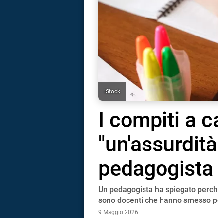
iStock
I compiti a 
"un'assurdità"
pedagogista
Un pedagogista ha spiegato perché
i
sono docenti che hanno smesso per
9 Maggio 2026
tografico