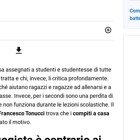
Comp
batt
sionata di sostenibilità e cultura. Dopo la laurea in scienze
ato con grandi gruppi editoriali e agenzie di
nella scrittura di articoli sul mondo scolastico.
sa assegnati a studenti e studentesse di tutte
a tratta e chi, invece, li critica profondamente.
rché aiutano ragazzi e ragazze ad allenarsi e a
classe. Invece, per i secondi sono una perdita di
non funziona durante le lezioni scolastiche. Il
Francesco Tonucci
trova che i
compiti a casa
to il motivo.