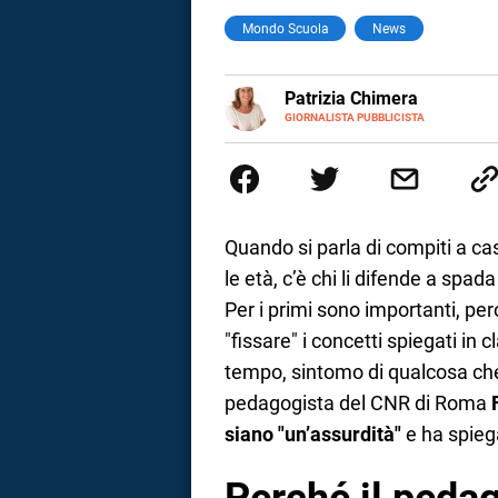
Mondo Scuola
News
a
correnze
E-
Patrizia Chimera
MAIL
LINKEDIN
GIORNALISTA PUBBLICISTA
Giornalista pubblicista, è appas
della comunicazione ha collabor
comunicazione specializzandosi 
Quando si parla di compiti a ca
le età, c’è chi li difende a spad
Per i primi sono importanti, pe
"fissare" i concetti spiegati in 
tempo, sintomo di qualcosa che 
pedagogista del CNR di Roma
siano "un’assurdità"
e ha spiega