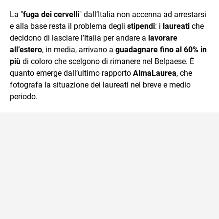
che trasformo in parole scritte per lavoro e per passione.
La "
fuga dei cervelli
" dall’Italia non accenna ad arrestarsi
e alla base resta il problema degli
stipendi
: i
laureati
che
decidono di lasciare l’Italia per andare a
lavorare
all’estero
, in media, arrivano a
guadagnare fino al 60% in
più
di coloro che scelgono di rimanere nel Belpaese. È
quanto emerge dall’ultimo rapporto
AlmaLaurea
, che
fotografa la situazione dei laureati nel breve e medio
periodo.