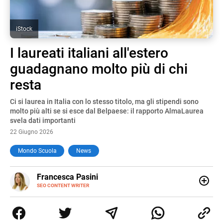
iStock
I laureati italiani all'estero
guadagnano molto più di chi
resta
Ci si laurea in Italia con lo stesso titolo, ma gli stipendi sono
molto più alti se si esce dal Belpaese: il rapporto AlmaLaurea
svela dati importanti
22 Giugno 2026
Mondo Scuola
News
E-
Francesca Pasini
MAIL
SEO CONTENT WRITER
Content Writer laureata in Economia e Gestione delle Arti
e delle Attività Culturali, vivo tra l'Italia e la Spagna. Amo
le diverse sfumature dell'informazione e quelle storie di
vita che parlano di luoghi, viaggi unici, cultura e lifestyle,