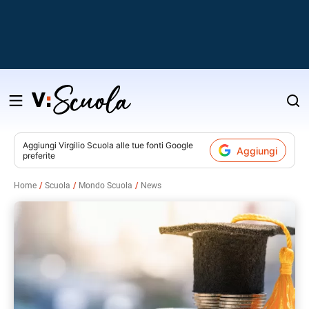
Salta
al
contenuto
Aggiungi
Virgilio Scuola
alle tue fonti Google
Aggiungi
preferite
v
Home
Scuola
Mondo Scuola
News
i