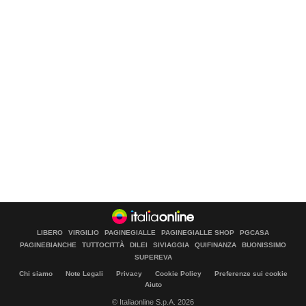
LIBERO
VIRGILIO
PAGINEGIALLE
PAGINEGIALLE SHOP
PGCASA
PAGINEBIANCHE
TUTTOCITTÀ
DILEI
SIVIAGGIA
QUIFINANZA
BUONISSIMO
SUPEREVA
Chi siamo
Note Legali
Privacy
Cookie Policy
Preferenze sui cookie
Aiuto
© Italiaonline S.p.A. 2026