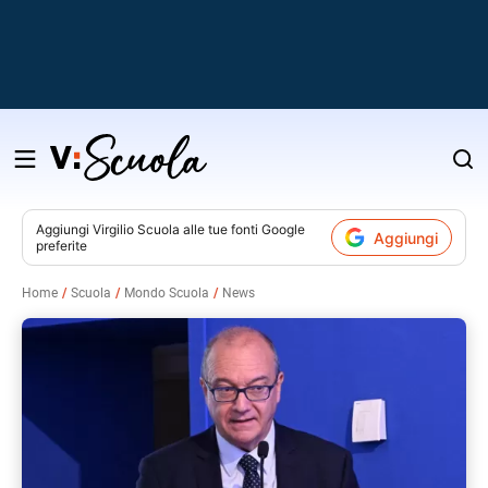
Salta
al
contenuto
Aggiungi
Virgilio Scuola
alle tue fonti Google
Aggiungi
preferite
v
Home
Scuola
Mondo Scuola
News
i