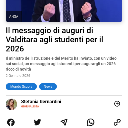
ANSA
Il messaggio di auguri di
Valditara agli studenti per il
2026
Il ministro dell'Istruzione e del Merito ha inviato, con un video
sui social, un messaggio agli studenti per augurargli un 2026
ricco di novità
2 Gennaio 2026
Mondo Scuola
News
E-
Stefania Bernardini
MAIL
GIORNALISTA
Giornalista professionista dal 2012, ha collaborato con le
principali testate nazionali. Ha scritto e realizzato servizi
Tv di cronaca, politica, scuola, economia e spettacolo. Ha
esperienze nella redazione di testate giornalistiche online