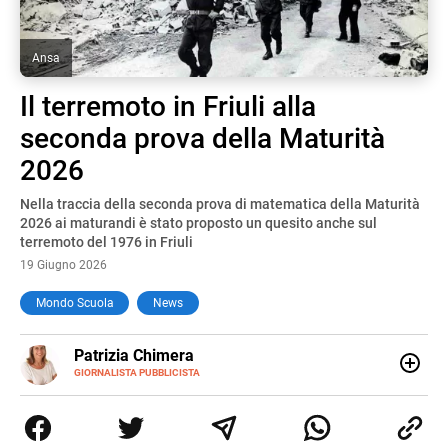
Ansa
Il terremoto in Friuli alla
seconda prova della Maturità
2026
Nella traccia della seconda prova di matematica della Maturità
2026 ai maturandi è stato proposto un quesito anche sul
terremoto del 1976 in Friuli
19 Giugno 2026
Mondo Scuola
News
E-
Patrizia Chimera
MAIL
LINKEDIN
GIORNALISTA PUBBLICISTA
Giornalista pubblicista, è appassionata di sostenibilità e
cultura. Dopo la laurea in scienze della comunicazione ha
collaborato con grandi gruppi editoriali e agenzie di
comunicazione specializzandosi nella scrittura di articoli