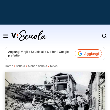
Salta
al
contenuto
Aggiungi
Virgilio Scuola
alle tue fonti Google
Aggiungi
preferite
v
Home
Scuola
Mondo Scuola
News
i