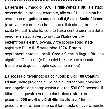
La
sera del 6 maggio 1976 il Friuli-Venezia Giulia
è stato
scosso da un tragico terremoto, alle ore 21. Il sistema ha
avuto una
magnitudo massima di 6,5 sulla Scala Richter
(e un valore compreso tra il nono e il decimo grado della
scala Mercalli), che ha colpito l’area centro-orientale della
regione: è stato avvertito in tutta l’Italia centro-
settentrionale e in Slovenia. Altre scosse sono state
registrate l’11 e il 15 settembre 1974. È stato
soprannominato dai locali "
Orcolat
", che in lingua friulana
significa "Orcaccio" (è l’orco del folklore che secondo la
tradizione di questi luoghi causa i terremoti).
La scossa di terremoto ha coinvolto
più di 100 Comuni
friulani
, nelle province di Udine e di Pordenone, colpendo
una popolazione complessiva di circa 500.000 persone. Il
bilancio di questo evento catastrofico è stato molto
pesante:
990 morti e più di 45mila sfollati
. 15mila
persone, inoltre, hanno perso il loro posto di lavoro, perché