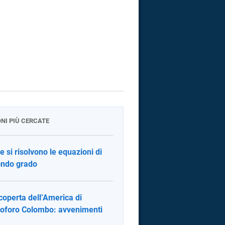
ONI PIÙ CERCATE
 si risolvono le equazioni di
ndo grado
coperta dell’America di
toforo Colombo: avvenimenti