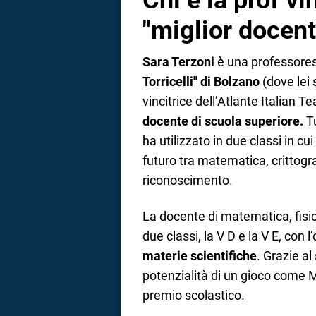
Chi è la prof vi
"miglior docent
Sara Terzoni
è una professore
Torricelli" di Bolzano
(dove lei 
vincitrice dell’Atlante Italian
docente di scuola superiore.
Tu
ha utilizzato in due classi in cui
futuro tra matematica, crittogr
riconoscimento.
La docente di matematica, fisic
due classi, la V D e la V E, con l
materie scientifiche
. Grazie al
potenzialità di un gioco come 
premio scolastico.