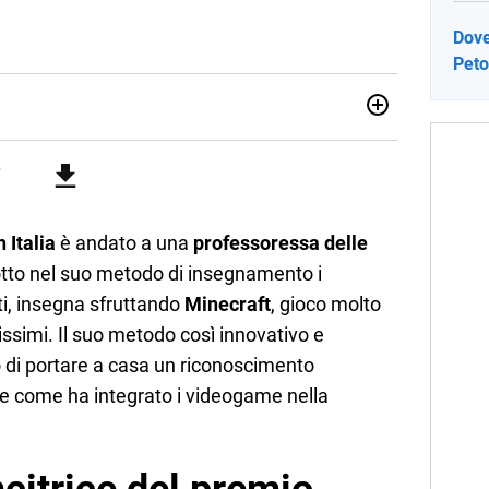
Dove
Peto
sionata di sostenibilità e cultura. Dopo la laurea in scienze
ato con grandi gruppi editoriali e agenzie di
nella scrittura di articoli sul mondo scolastico.
 Italia
è andato a una
professoressa delle
tto nel suo metodo di insegnamento i
ti, insegna sfruttando
Minecraft
, gioco molto
nissimi. Il suo metodo così innovativo e
 di portare a casa un riconoscimento
 e come ha integrato i videogame nella