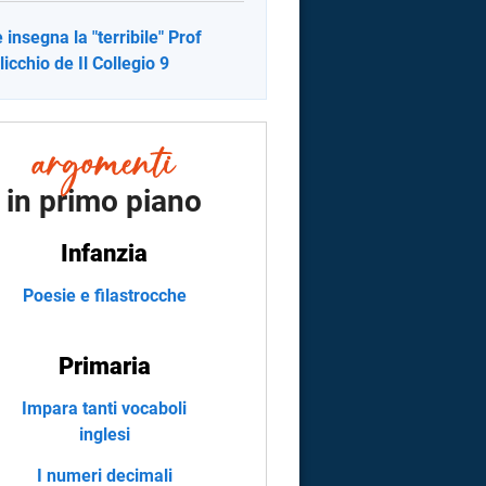
 insegna la "terribile" Prof
licchio de Il Collegio 9
in primo piano
Infanzia
Poesie e filastrocche
Primaria
Impara tanti vocaboli
inglesi
I numeri decimali