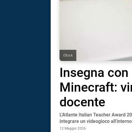
iStock
Insegna con 
Minecraft: v
docente
L’Atlante Italian Teacher Award 2
i
integrare un videogioco all'interno
12 Maggio 2026
tografico