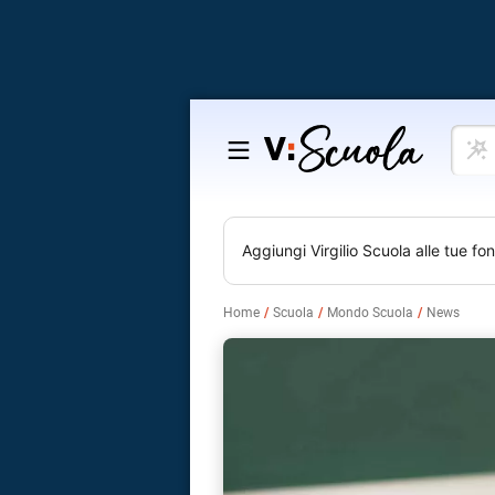
Cosa
Salta
vuoi
al
impar
contenuto
Aggiungi
Virgilio Scuola
alle tue fon
Home
Scuola
Mondo Scuola
News