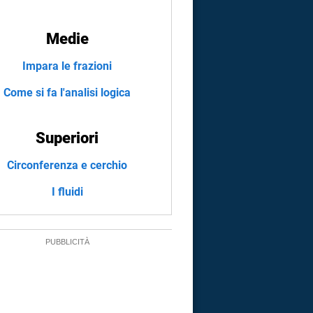
Medie
Impara le frazioni
Come si fa l'analisi logica
Superiori
Circonferenza e cerchio
I fluidi