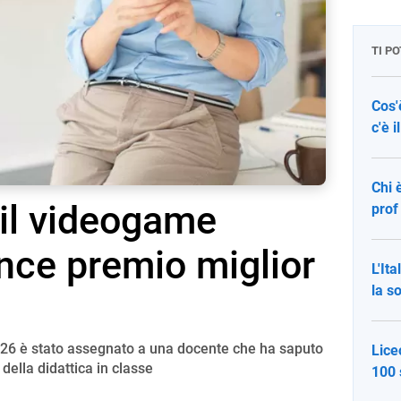
TI P
Cos'
c'è 
Chi 
il videogame
prof
ince premio miglior
L'It
la s
026 è stato assegnato a una docente che ha saputo
Lice
 della didattica in classe
100 