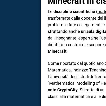
Minecraft in cl
Le
discipline scientifiche
(
mat
trasformate dalla docente del li
problemi e fare collegamenti co
sfruttando anche
un’aula digit
dall’insegnante, esperta nell’us
didattici, a costruire e scoprir
Minecraft
.
Come riportato dal quotidiano d
Matematica, indirizzo Teachin
l’Università degli studi di Trent
"Mathematical Modelling of Hep
nato CryptoCity
. Si tratta di 
classi alla matematica e alle
di