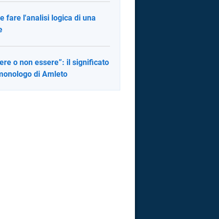
 fare l'analisi logica di una
e
ere o non essere”: il significato
monologo di Amleto