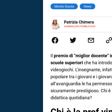
Mondo Scuola
News
a
correnze
E-
Patrizia Chimera
MAIL
LINKEDIN
GIORNALISTA PUBBLICISTA
Giornalista pubblicista, è appas
della comunicazione ha collabor
comunicazione specializzandosi 
Il
premio di "miglior docente" in
scuole superiori
che ha introdo
videogiochi. L’insegnante, infat
popolare tra i giovani e i giova
all’avanguardia le ha permesso
sicuramente prestigioso. Chi è
didattica quotidiana?