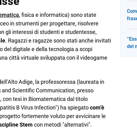
asse
Come
ematica
, fisica e informatica) sono state
fras
ceo in strumenti per progettare, risolvere
n gli interessi di studenti e studentesse,
“Ess
ale
. Ragazzi e ragazze sono stati anche invitati
del 
o del digitale e della tecnologia a scopi
e una città virtuale sviluppata con il videogame
ell’Alto Adige, la professoressa (laureata in
g and Scientific Communication, presso
o, con tesi in Biomatematica dal titolo
atitis B Virus Infection") ha spiegato
com’è
un progetto fortemente voluto per avvicinare le
scipline Stem
con metodi "alternativi".