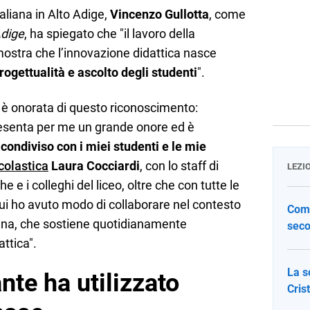
taliana in Alto Adige,
Vincenzo Gullotta
, come
Adige
, ha spiegato che "il lavoro della
ostra che l’innovazione didattica nasce
ogettualità e ascolto degli studenti
".
è onorata di questo riconoscimento:
esenta per me un grande onore ed è
ondiviso con i miei studenti e le mie
colastica
Laura Cocciardi
, con lo staff di
LEZI
e e i colleghi del liceo, oltre che con tutte le
cui ho avuto modo di collaborare nel contesto
Come
liana, che sostiene quotidianamente
seco
ttica".
La s
te ha utilizzato
Cris