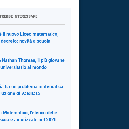
OTREBBE INTERESSARE
è il nuovo Liceo matematico,
il decreto: novità a scuola
è Nathan Thomas, il più giovane
 universitario al mondo
alia ha un problema matematica:
oluzione di Valditara
o Matematico, l'elenco delle
scuole autorizzate nel 2026