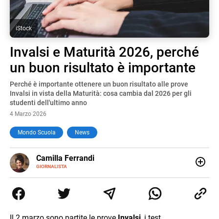
iStock
Invalsi e Maturità 2026, perché
un buon risultato è importante
Perché è importante ottenere un buon risultato alle prove
Invalsi in vista della Maturità: cosa cambia dal 2026 per gli
studenti dell'ultimo anno
4 Marzo 2026
Mondo Scuola
News
E-
Camilla Ferrandi
MAIL
LINKEDIN
GIORNALISTA
Nata e cresciuta a Grosseto, sono una giornalista
pubblicista laureata in Scienze politiche. Nel 2016 decido
di trasformare la passione per la scrittura in un lavoro, e
da lì non mi sono più fermata. L’attualità è il mio pane
quotidiano, i libri la mia via per evadere e viaggiare con la
Il 2 marzo sono partite le prove
Invalsi
, i test