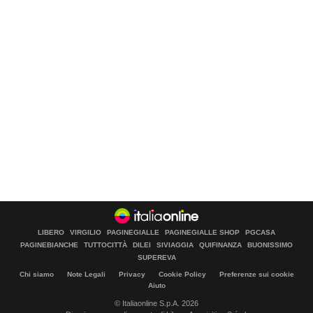
LIBERO
VIRGILIO
PAGINEGIALLE
PAGINEGIALLE SHOP
PGCASA
PAGINEBIANCHE
TUTTOCITTÀ
DILEI
SIVIAGGIA
QUIFINANZA
BUONISSIMO
SUPEREVA
Chi siamo
Note Legali
Privacy
Cookie Policy
Preferenze sui cookie
Aiuto
© Italiaonline S.p.A. 2026