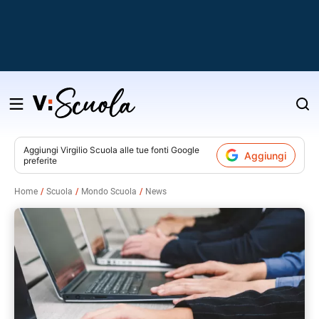
Salta
al
contenuto
Aggiungi
Virgilio Scuola
alle tue fonti Google
Aggiungi
preferite
v
Home
Scuola
Mondo Scuola
News
i