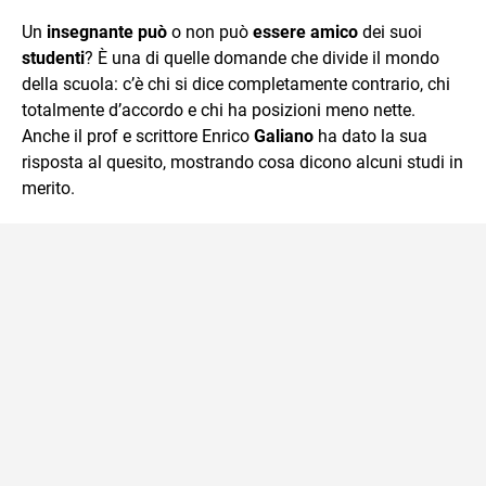
quotidiano, i libri la mia via per evadere e viaggiare con la
Un
insegnante
può
o non può
essere amico
dei suoi
mente.
studenti
? È una di quelle domande che divide il mondo
della scuola: c’è chi si dice completamente contrario, chi
totalmente d’accordo e chi ha posizioni meno nette.
Anche il prof e scrittore Enrico
Galiano
ha dato la sua
risposta al quesito, mostrando cosa dicono alcuni studi in
merito.