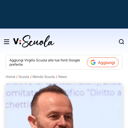
Salta
al
contenuto
Aggiungi
Virgilio Scuola
alle tue fonti Google
Aggiungi
preferite
v
Home
Scuola
Mondo Scuola
News
i