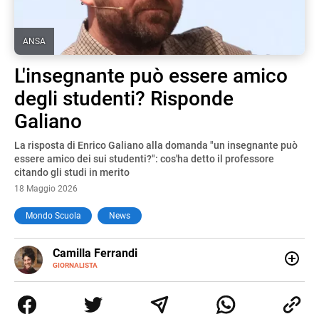
ANSA
L'insegnante può essere amico
degli studenti? Risponde
Galiano
La risposta di Enrico Galiano alla domanda "un insegnante può
essere amico dei sui studenti?": cos'ha detto il professore
citando gli studi in merito
18 Maggio 2026
Mondo Scuola
News
E-
Camilla Ferrandi
MAIL
LINKEDIN
GIORNALISTA
Nata e cresciuta a Grosseto, sono una giornalista
pubblicista laureata in Scienze politiche. Nel 2016 decido
di trasformare la passione per la scrittura in un lavoro, e
da lì non mi sono più fermata. L’attualità è il mio pane