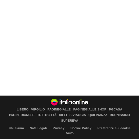
LIBERO
VIRGILIO
PAGINEGIALLE
PAGINEGIALLE SHOP
PGCASA
PAGINEBIANCHE
TUTTOCITTÀ
DILEI
SIVIAGGIA
QUIFINANZA
BUONISSIMO
SUPEREVA
Chi siamo
Note Legali
Privacy
Cookie Policy
Preferenze sui cookie
Aiuto