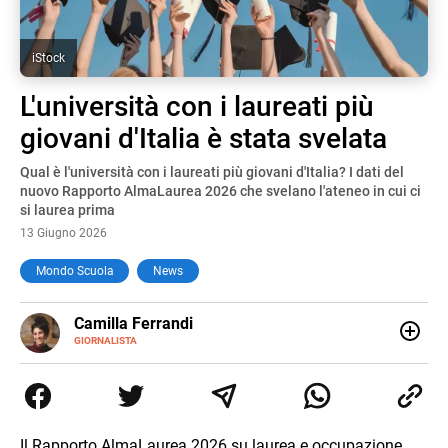
iStock
L'università con i laureati più
giovani d'Italia è stata svelata
Qual è l'università con i laureati più giovani d'Italia? I dati del
nuovo Rapporto AlmaLaurea 2026 che svelano l'ateneo in cui ci
si laurea prima
13 Giugno 2026
Mondo Scuola
News
E-
Camilla Ferrandi
MAIL
LINKEDIN
GIORNALISTA
Nata e cresciuta a Grosseto, sono una giornalista
pubblicista laureata in Scienze politiche. Nel 2016 decido
di trasformare la passione per la scrittura in un lavoro, e
da lì non mi sono più fermata. L’attualità è il mio pane
quotidiano, i libri la mia via per evadere e viaggiare con la
Il Rapporto AlmaLaurea 2026 su laurea e occupazione,