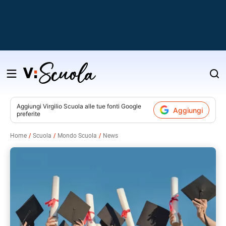
Salta
al
contenuto
Aggiungi
Virgilio Scuola
alle tue fonti Google
Aggiungi
preferite
v
Home
Scuola
Mondo Scuola
News
i