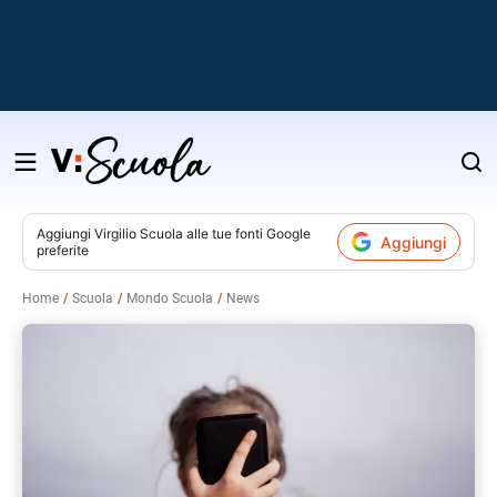
Salta
al
contenuto
Aggiungi
Virgilio Scuola
alle tue fonti Google
Aggiungi
preferite
v
Home
Scuola
Mondo Scuola
News
i