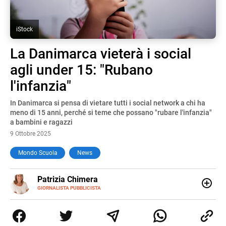
iStock
La Danimarca vieterà i social
agli under 15: "Rubano
l'infanzia"
In Danimarca si pensa di vietare tutti i social network a chi ha
meno di 15 anni, perché si teme che possano "rubare l'infanzia"
a bambini e ragazzi
9 Ottobre 2025
Mondo Scuola
News
E-
Patrizia Chimera
MAIL
LINKEDIN
GIORNALISTA PUBBLICISTA
Giornalista pubblicista, è appassionata di sostenibilità e
cultura. Dopo la laurea in scienze della comunicazione ha
collaborato con grandi gruppi editoriali e agenzie di
comunicazione specializzandosi nella scrittura di articoli