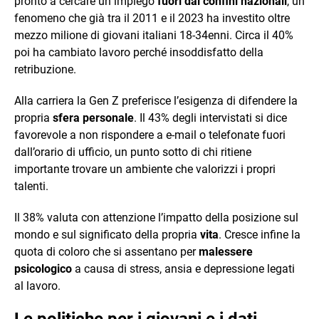
pronto a cercare un impiego
fuori dai confini nazionali
, un
fenomeno che già tra il 2011 e il 2023 ha investito oltre
mezzo milione di giovani italiani 18-34enni. Circa il 40%
poi ha cambiato lavoro perché insoddisfatto della
retribuzione.
Alla carriera la Gen Z preferisce l’esigenza di difendere la
propria
sfera personale
. Il 43% degli intervistati si dice
favorevole a non rispondere a e-mail o telefonate fuori
dall’orario di ufficio, un punto sotto di chi ritiene
importante trovare un ambiente che valorizzi i propri
talenti.
Il 38% valuta con attenzione l’impatto della posizione sul
mondo e sul significato della propria
vita
. Cresce infine la
quota di coloro che si assentano per
malessere
psicologico
a causa di stress, ansia e depressione legati
al lavoro.
Le politiche per i giovani e i dati