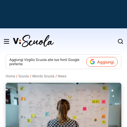
Salta
al
contenuto
Aggiungi
Virgilio Scuola
alle tue fonti Google
Aggiungi
preferite
v
Home
Scuola
Mondo Scuola
News
i