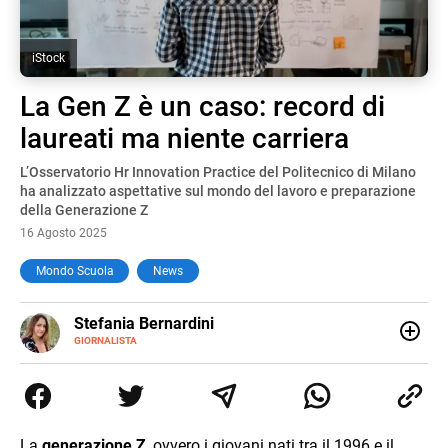
iStock
La Gen Z è un caso: record di
laureati ma niente carriera
L’Osservatorio Hr Innovation Practice del Politecnico di Milano
ha analizzato aspettative sul mondo del lavoro e preparazione
della Generazione Z
16 Agosto 2025
Mondo Scuola
News
E-
Stefania Bernardini
MAIL
GIORNALISTA
Giornalista professionista dal 2012, ha collaborato con le
principali testate nazionali. Ha scritto e realizzato servizi
Tv di cronaca, politica, scuola, economia e spettacolo. Ha
esperienze nella redazione di testate giornalistiche online
e Tv e lavora anche nell’ambito social
La
generazione Z
, ovvero i giovani nati tra il 1996 e il