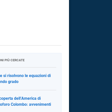
ONI PIÙ CERCATE
 si risolvono le equazioni di
ndo grado
coperta dell’America di
toforo Colombo: avvenimenti