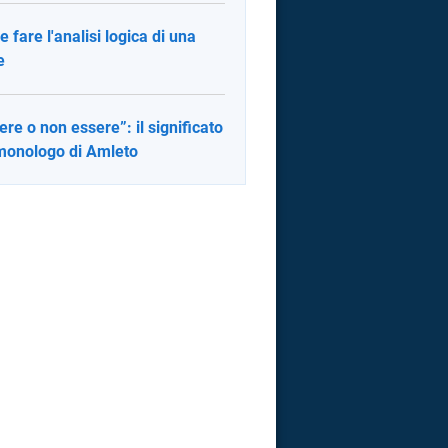
 fare l'analisi logica di una
e
ere o non essere”: il significato
monologo di Amleto