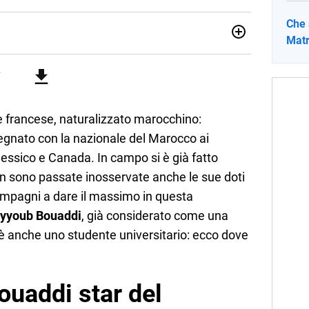
Che 
Matr
sionata di sostenibilità e cultura. Dopo la laurea in scienze
ato con grandi gruppi editoriali e agenzie di
nella scrittura di articoli sul mondo scolastico.
e francese, naturalizzato marocchino:
pegnato con la nazionale del Marocco ai
 Messico e Canada. In campo si è già fatto
on sono passate inosservate anche le sue doti
ompagni a dare il massimo in questa
yyoub Bouaddi
, già considerato come una
 è anche uno studente universitario: ecco dove
ouaddi star del