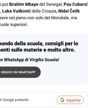
o poi
Ibrahim Mbaye
del Senegal,
Pau Cubarsí
e,
Luka Vušković
della Croazia,
Nidal Čelik
sere nel pieno non solo del Mondiale, ma
cuole superiori.
mondo della scuola, consigli per lo
enti sulle materie e molto altro.
le WhatsApp di Virgilio Scuola!
SEGUICI SU WHATSAPP
ti Google preferite
Aggiungi