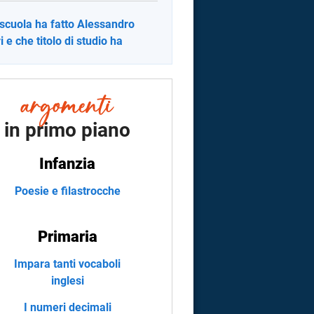
scuola ha fatto Alessandro
i e che titolo di studio ha
in primo piano
Infanzia
Poesie e filastrocche
Primaria
Impara tanti vocaboli
inglesi
I numeri decimali