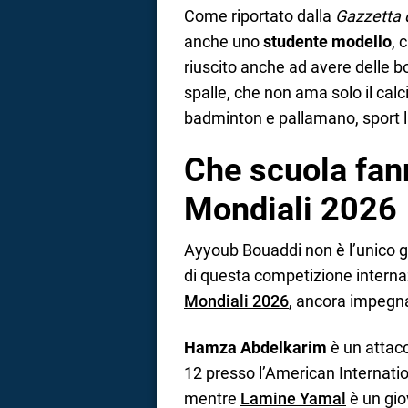
Come riportato dalla
Gazzetta 
anche uno
studente modello
, 
riuscito anche ad avere delle bo
spalle, che non ama solo il calc
badminton e pallamano, sport la
Che scuola fann
Mondiali 2026
Ayyoub Bouaddi non è l’unico g
di questa competizione internaz
Mondiali 2026
, ancora impegnat
Hamza Abdelkarim
è un attac
12 presso l’American Internati
mentre
Lamine Yamal
è un gio