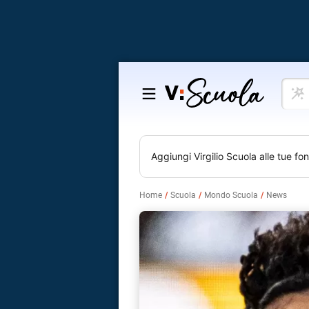
Cosa
Salta
vuoi
al
impar
contenuto
Aggiungi
Virgilio Scuola
alle tue fon
Home
Scuola
Mondo Scuola
News