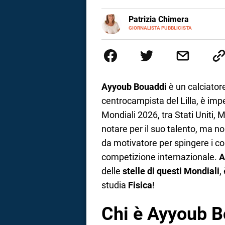
a
E-
Patrizia Chimera
MAIL
LINKEDIN
GIORNALISTA PUBBLICISTA
Giornalista pubblicista, è appas
correnze
della comunicazione ha collabor
comunicazione specializzandosi 
Ayyoub Bouaddi
è un calciator
centrocampista del Lilla, è im
Mondiali 2026, tra Stati Uniti,
notare per il suo talento, ma n
da motivatore per spingere i c
competizione internazionale.
A
delle
stelle di questi Mondiali
,
studia
Fisica
!
Chi è Ayyoub B