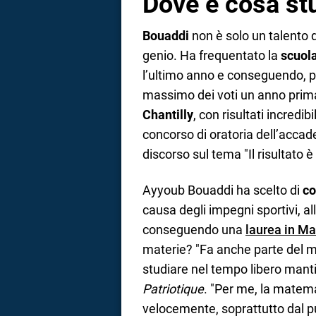
Dove e cosa st
Bouaddi
non è solo un talento 
genio. Ha frequentato la
scuol
l’ultimo anno e conseguendo, p
massimo dei voti un anno prima
Chantilly
, con risultati incredibi
concorso di oratoria dell’accad
discorso sul tema "Il risultato 
Ayyoub Bouaddi ha scelto di
co
causa degli impegni sportivi,
all
conseguendo una
laurea in Ma
materie? "Fa anche parte del mo
studiare nel tempo libero mant
Patriotique
. "Per me, la matema
velocemente, soprattutto dal pun