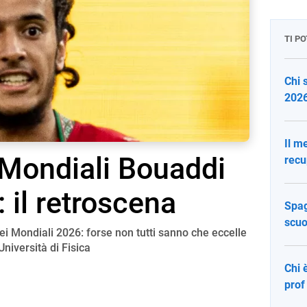
TI P
Chi 
2026
Il m
i Mondiali Bouaddi
recu
: il retroscena
Spag
scuo
i Mondiali 2026: forse non tutti sanno che eccelle
Università di Fisica
Chi 
prof