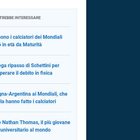
OTREBBE INTERESSARE
sono i calciatori dei Mondiali
 in età da Maturità
ega ripasso di Schettini per
perare il debito in fisica
na-Argentina ai Mondiali, che
la hanno fatto i calciatori
è Nathan Thomas, il più giovane
 universitario al mondo