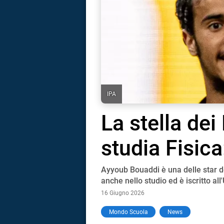
IPA
La stella de
studia Fisica
Ayyoub Bouaddi è una delle star de
anche nello studio ed è iscritto all'
16 Giugno 2026
i
Mondo Scuola
News
tografico