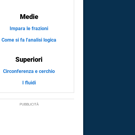
Medie
Impara le frazioni
Come si fa l'analisi logica
Superiori
Circonferenza e cerchio
I fluidi