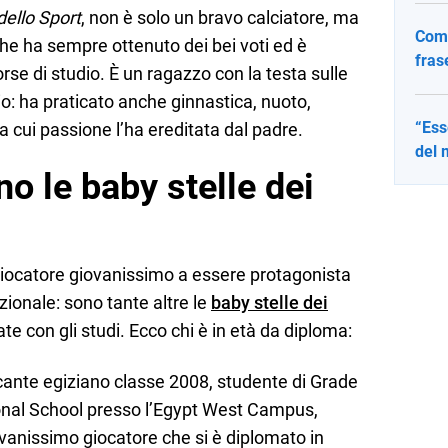
dello Sport
, non è solo un bravo calciatore, ma
Come
che ha sempre ottenuto dei bei voti ed è
fras
rse di studio. È un ragazzo con la testa sulle
io: ha praticato anche ginnastica, nuoto,
“Ess
 cui passione l’ha ereditata dal padre.
del 
o le baby stelle dei
iocatore giovanissimo a essere protagonista
ionale: sono tante altre le
baby stelle dei
e con gli studi. Ecco chi è in età da diploma:
cante egiziano classe 2008, studente di Grade
onal School presso l’Egypt West Campus,
vanissimo giocatore che si è diplomato in