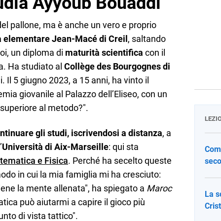
udia Ayyoub Bouaddi
del pallone, ma è anche un vero e proprio
a elementare Jean-Macé di Creil
, saltando
oi, un diploma di
maturità scientifica
con il
. Ha studiato al
Collège des Bourgognes di
li. Il 5 giugno 2023, a 15 anni, ha vinto il
emia giovanile al Palazzo dell’Eliseo, con un
è superiore al metodo?".
LEZI
ntinuare gli studi, iscrivendosi a distanza
, a
’
Università di Aix-Marseille
: qui sta
Come
tematica e Fisica
. Perché ha secelto queste
seco
do in cui la mia famiglia mi ha cresciuto:
iene la mente allenata", ha spiegato a
Maroc
La s
tica può aiutarmi a capire il gioco più
Cris
to di vista tattico".