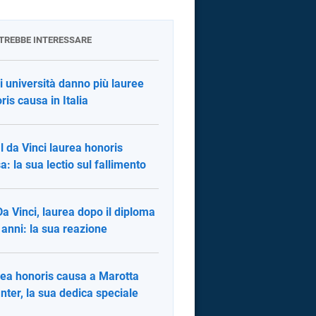
OTREBBE INTERESSARE
i università danno più lauree
ris causa in Italia
l da Vinci laurea honoris
a: la sua lectio sul fallimento
Da Vinci, laurea dopo il diploma
 anni: la sua reazione
ea honoris causa a Marotta
'Inter, la sua dedica speciale