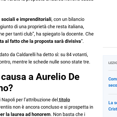
 sociali e imprenditoriali
, con un bilancio
ggiunto di una proprietà che resta italiana,
e per tanti club”, ha spiegato la docente. Che
a al fatto che la proposta sarà divisiva
“.
ato da Caldarelli ha detto sì: su 84 votanti,
ntro, mentre le schede nulle sono state tre.
LEZI
 causa a Aurelio De
Come
 no?
seco
di Napoli per l’attribuzione del
titolo
La s
entiis non è ancora concluso e si prospetta in
Cris
per la laurea ad honorem
. Non basta che i