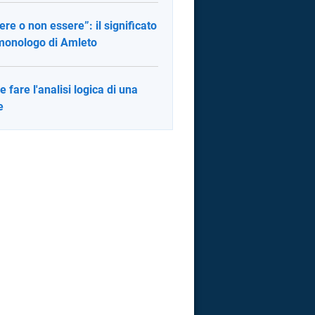
ere o non essere”: il significato
monologo di Amleto
 fare l'analisi logica di una
e