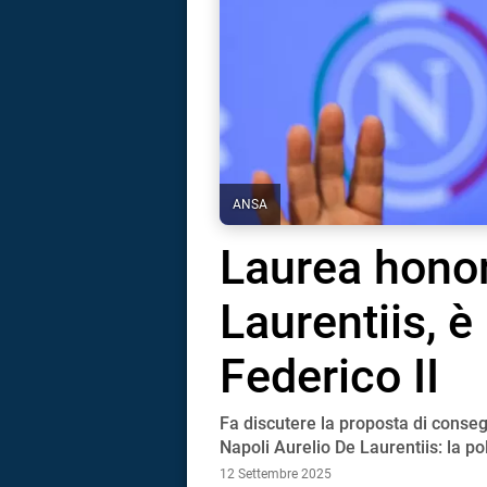
ANSA
Laurea honor
Laurentiis, è
Federico II
Fa discutere la proposta di conse
i
Napoli Aurelio De Laurentiis: la po
12 Settembre 2025
tografico