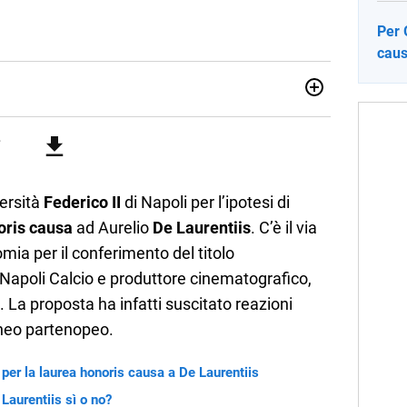
Per 
caus
no una giornalista pubblicista laureata in Scienze politiche.
a passione per la scrittura in un lavoro, e da lì non mi sono
 pane quotidiano, i libri la mia via per evadere e viaggiare con
versità
Federico II
di Napoli per l’ipotesi di
oris causa
ad Aurelio
De Laurentiis
. C’è il via
mia per il conferimento del titolo
 Napoli Calcio e produttore cinematografico,
 La proposta ha infatti suscitato reazioni
teneo partenopeo.
 per la laurea honoris causa a De Laurentiis
Laurentiis sì o no?