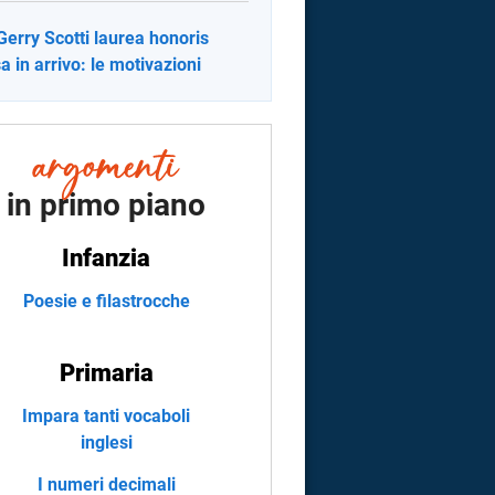
Gerry Scotti laurea honoris
a in arrivo: le motivazioni
in primo piano
Infanzia
Poesie e filastrocche
Primaria
Impara tanti vocaboli
inglesi
I numeri decimali