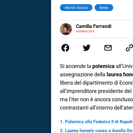
Mondo Scuola
News
a
correnze
E-
Camilla Ferrandi
MAIL
LINKEDIN
GIORNALISTA
Nata e cresciuta a Grosseto, so
Nel 2016 decido di trasformare l
più fermata. L’attualità è il mio
la mente.
Si accende la
polemica
all’Uni
assegnazione della
laurea hon
libera del dipartimento di Econo
all’imprenditore presidente del
ma l’iter non è ancora concluso.
contrastanti all’interno dell’a
Polemica alla Federico II di Napoli
Laurea honoris causa a Aurelio De 