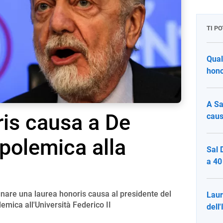
TI P
Qual
hono
A Sa
is causa a De
caus
 polemica alla
Sal 
a 40
gnare una laurea honoris causa al presidente del
Laur
lemica all'Università Federico II
dell