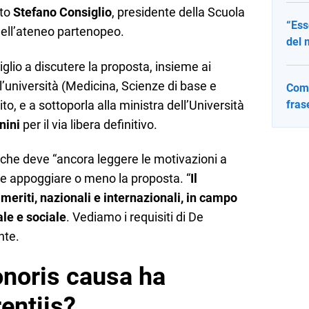
ato
Stefano Consiglio
, presidente della Scuola
“Ess
dell’ateneo partenopeo.
del 
iglio a discutere la proposta, insieme ai
ll’università (Medicina, Scienze di base e
Come
to, e a sottoporla alla ministra dell’Università
fras
nini
per il via libera definitivo.
 che deve “ancora leggere le motivazioni a
se appoggiare o meno la proposta. “
Il
meriti, nazionali e internazionali, in campo
ale e sociale
. Vediamo i requisiti di De
nte.
onoris causa ha
entiis?