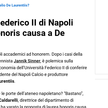
lio De Laurentiis?
ederico II di Napoli
onoris causa a De
toli accademici ad honorem. Dopo i casi della
ennista
Jannik Sinner
, è polemica sulla
onomia dell’Università Federico II di conferire
idente del Napoli Calcio e produttore
urentiis
.
 le porte dell’ateneo napoletano? “Bastano”,
Caldarelli
, direttrice del dipartimento di
 ha varato la proposta di laurea honoris causa