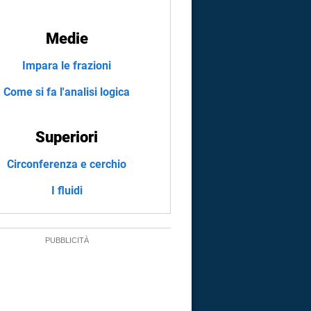
Medie
Impara le frazioni
Come si fa l'analisi logica
Superiori
Circonferenza e cerchio
I fluidi