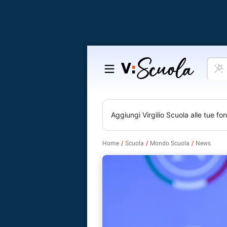
Cosa
Salta
vuoi
al
impar
contenuto
Aggiungi
Virgilio Scuola
alle tue fon
Home
Scuola
Mondo Scuola
News