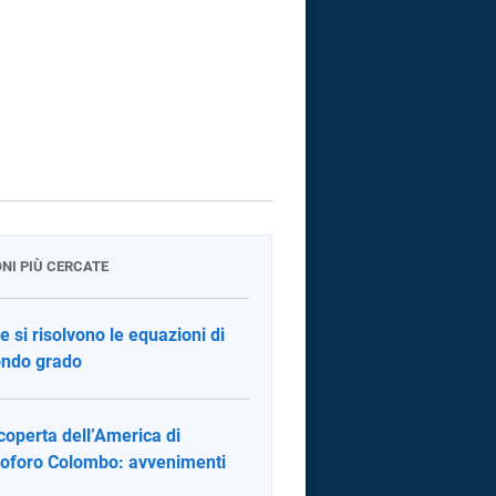
ONI PIÙ CERCATE
 si risolvono le equazioni di
ndo grado
coperta dell’America di
toforo Colombo: avvenimenti