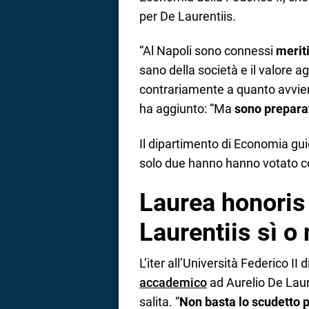
per De Laurentiis.
“Al Napoli sono connessi
meriti
sano della società e il valore a
contrariamente a quanto avvien
ha aggiunto: “Ma
sono preparat
Il dipartimento di Economia guid
solo due hanno hanno votato co
Laurea honoris
Laurentiis sì o
L’iter all’Università Federico II 
accademico
ad Aurelio De Laur
salita. “
Non basta lo scudetto 