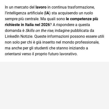
quotidiano, i libri la mia via per evadere e viaggiare con la
In un mercato del
lavoro
in continua trasformazione,
mente.
l’intelligenza artificiale (
IA
) sta acquisendo un ruolo
sempre più centrale. Ma quali sono
le
competenze più
richieste in Italia nel 2026
? A rispondere a questa
domanda è
Skills on the rise
, indagine pubblicata da
LinkedIn Notizie. Queste informazioni possono essere utili
non solo per chi è già inserito nel mondo professionale,
ma anche per gli studenti che stanno iniziando a
orientarsi verso il proprio futuro lavorativo.