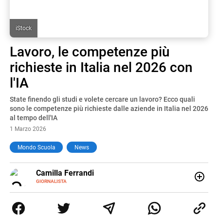
iStock
Lavoro, le competenze più
richieste in Italia nel 2026 con
l'IA
State finendo gli studi e volete cercare un lavoro? Ecco quali
sono le competenze più richieste dalle aziende in Italia nel 2026
al tempo dell'IA
1 Marzo 2026
Mondo Scuola
News
E-
Camilla Ferrandi
MAIL
LINKEDIN
GIORNALISTA
Nata e cresciuta a Grosseto, sono una giornalista
pubblicista laureata in Scienze politiche. Nel 2016 decido
di trasformare la passione per la scrittura in un lavoro, e
da lì non mi sono più fermata. L’attualità è il mio pane