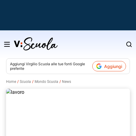
Salta
al
contenuto
Aggiungi
Virgilio Scuola
alle tue fonti Google
Aggiungi
preferite
v
Home
Scuola
Mondo Scuola
News
i