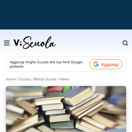
Salta
al
contenuto
Aggiungi
Virgilio Scuola
alle tue fonti Google
Aggiungi
preferite
v
Home
Scuola
Mondo Scuola
News
i