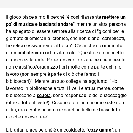
Il gioco piace a molti perché "è così rilassante
mettere un
po’ di musica e lasciarsi andare
", mentre un’altra persona
ha spiegato di essere sempre alla ricerca di "giochi per le
giornate di emicrania" cronica, che non siano "complicati,
frenetici o visivamente affollati". C’è anche il commento
di un
bibliotecario
nella vita reale: "Questo è un concetto
di gioco esilarante. Potrei doverlo provare perché in realtà
non classifico/organizzo libri molto come parte del mio
lavoro (non sempre è parte di ciò che fanno i
bibliotecari)". Mentre un suo collega ha aggiunto: "Ho
lavorato in biblioteche a tutti i livelli e attualmente, come
bibliotecario a
scuola
, sono responsabile dello stoccaggio
(oltre a tutto il resto!). Ci sono giorni in cui odio sistemare
i libri, ma a volte penso che sarebbe bello se fosse tutto
ciò che dovevo fare".
Librarian piace perché è un cosiddetto "
cozy game
", un