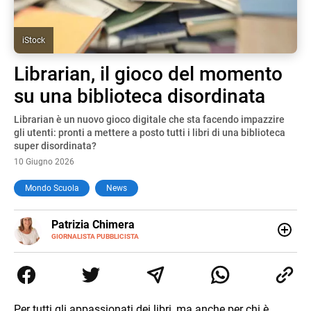
iStock
Librarian, il gioco del momento
su una biblioteca disordinata
Librarian è un nuovo gioco digitale che sta facendo impazzire
gli utenti: pronti a mettere a posto tutti i libri di una biblioteca
super disordinata?
10 Giugno 2026
Mondo Scuola
News
E-
Patrizia Chimera
MAIL
LINKEDIN
GIORNALISTA PUBBLICISTA
Giornalista pubblicista, è appassionata di sostenibilità e
cultura. Dopo la laurea in scienze della comunicazione ha
collaborato con grandi gruppi editoriali e agenzie di
comunicazione specializzandosi nella scrittura di articoli
sul mondo scolastico.
Per tutti gli appassionati dei libri, ma anche per chi è