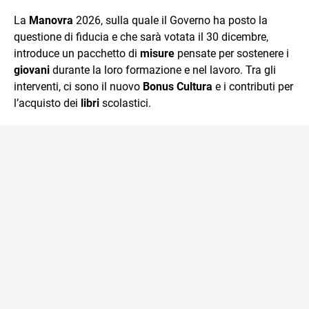
quotidiano, i libri la mia via per evadere e viaggiare con la
La
Manovra
2026, sulla quale il Governo ha posto la
mente.
questione di fiducia e che sarà votata il 30 dicembre,
introduce un pacchetto di
misure
pensate per sostenere i
giovani
durante la loro formazione e nel lavoro. Tra gli
interventi, ci sono il nuovo
Bonus Cultura
e i contributi per
l’acquisto dei
libri
scolastici.