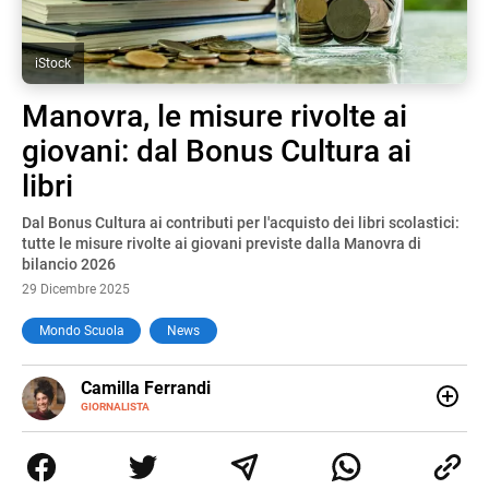
iStock
Manovra, le misure rivolte ai
giovani: dal Bonus Cultura ai
libri
Dal Bonus Cultura ai contributi per l'acquisto dei libri scolastici:
tutte le misure rivolte ai giovani previste dalla Manovra di
bilancio 2026
29 Dicembre 2025
Mondo Scuola
News
E-
Camilla Ferrandi
MAIL
LINKEDIN
GIORNALISTA
Nata e cresciuta a Grosseto, sono una giornalista
pubblicista laureata in Scienze politiche. Nel 2016 decido
di trasformare la passione per la scrittura in un lavoro, e
da lì non mi sono più fermata. L’attualità è il mio pane