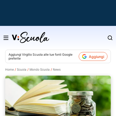
Salta
al
contenuto
Aggiungi
Virgilio Scuola
alle tue fonti Google
Aggiungi
preferite
v
Home
Scuola
Mondo Scuola
News
i