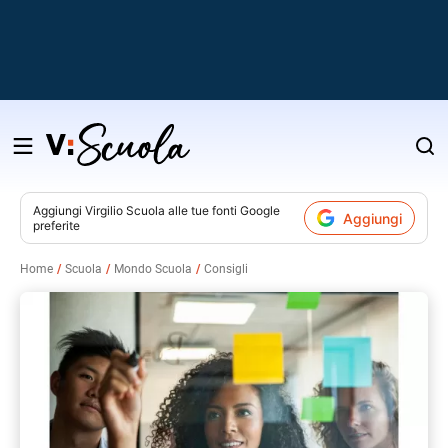
Salta
al
contenuto
Aggiungi
Virgilio Scuola
alle tue fonti Google
Aggiungi
preferite
v
Home
Scuola
Mondo Scuola
Consigli
i