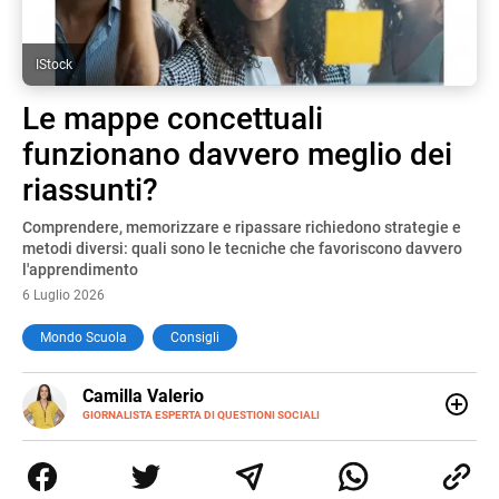
IStock
Le mappe concettuali
funzionano davvero meglio dei
riassunti?
Comprendere, memorizzare e ripassare richiedono strategie e
metodi diversi: quali sono le tecniche che favoriscono davvero
l'apprendimento
6 Luglio 2026
Mondo Scuola
Consigli
E-
Camilla Valerio
MAIL
LINKEDIN
GIORNALISTA ESPERTA DI QUESTIONI SOCIALI
INSTAGRAM
Nata a Bolzano e cresciuta in giro per l’Italia sono una
FACEBOOK
SITO
giornalista freelance e dottoranda in Scienze Politiche e
della Comunicazione. Negli anni ho trasformato la
passione per la scrittura e la divulgazione in un lavoro,