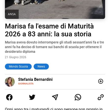
ANSA
Marisa fa l'esame di Maturità
2026 a 83 anni: la sua storia
Marisa aveva dovuto interrompere gli studi sessant'anni fa e tre
anni fa ha deciso di tornare sui banchi di scuola per ottenere il
desiderato diploma
21 Giugno 2026
Mondo Scuola
News
E-
Stefania Bernardini
MAIL
GIORNALISTA
Giornalista professionista dal 2012, ha collaborato con le
principali testate nazionali. Ha scritto e realizzato servizi
Tv di cronaca, politica, scuola, economia e spettacolo. Ha
esperienze nella redazione di testate giornalistiche online
e Tv e lavora anche nell’ambito social
Ogni anno tra i maturandi ci sono persone non proprio in