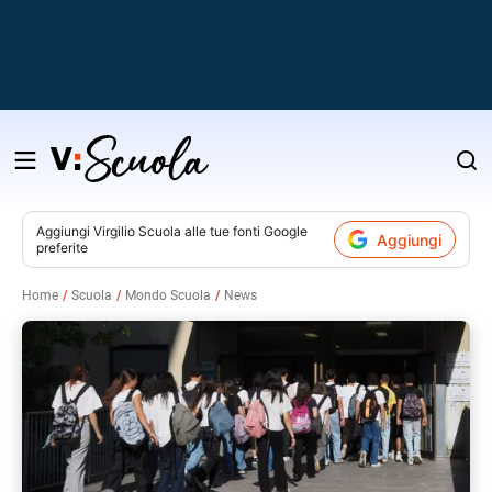
Salta
al
contenuto
Aggiungi
Virgilio Scuola
alle tue fonti Google
Aggiungi
preferite
v
Home
Scuola
Mondo Scuola
News
i