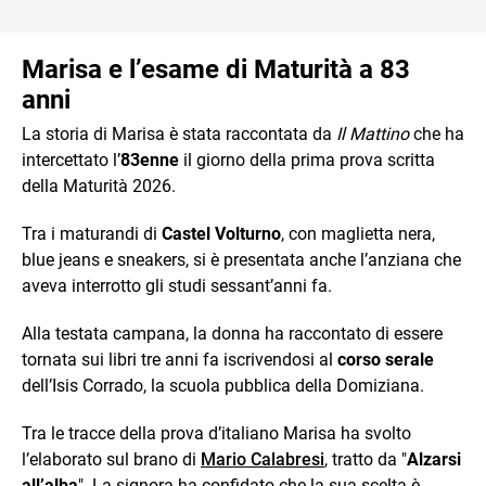
Marisa e l’esame di Maturità a 83
anni
La storia di Marisa è stata raccontata da
Il Mattino
che ha
intercettato l’
83enne
il giorno della prima prova scritta
della Maturità 2026.
Tra i maturandi di
Castel Volturno
, con maglietta nera,
blue jeans e sneakers, si è presentata anche l’anziana che
aveva interrotto gli studi sessant’anni fa.
Alla testata campana, la donna ha raccontato di essere
tornata sui libri tre anni fa iscrivendosi al
corso serale
dell’Isis Corrado, la scuola pubblica della Domiziana.
Tra le tracce della prova d’italiano Marisa ha svolto
l’elaborato sul brano di
Mario Calabresi
, tratto da "
Alzarsi
all’alba
". La signora ha confidato che la sua scelta è