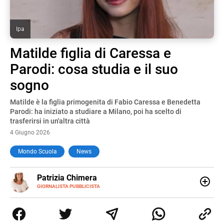
Ipa
Matilde figlia di Caressa e
Parodi: cosa studia e il suo
sogno
Matilde è la figlia primogenita di Fabio Caressa e Benedetta
Parodi: ha iniziato a studiare a Milano, poi ha scelto di
trasferirsi in un'altra città
4 Giugno 2026
Mondo Scuola
News
E-
Patrizia Chimera
MAIL
LINKEDIN
GIORNALISTA PUBBLICISTA
Giornalista pubblicista, è appassionata di sostenibilità e
cultura. Dopo la laurea in scienze della comunicazione ha
collaborato con grandi gruppi editoriali e agenzie di
comunicazione specializzandosi nella scrittura di articoli