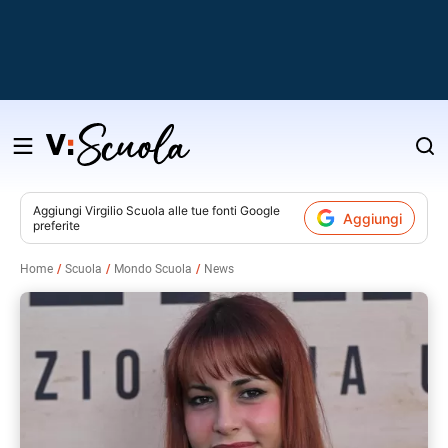
Salta
al
contenuto
Aggiungi
Virgilio Scuola
alle tue fonti Google
Aggiungi
preferite
v
Home
Scuola
Mondo Scuola
News
i