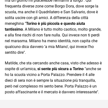
ma un giorno mi piacerebbe fermarmi a lungo". Qui
frequenta diverse zone come Borgo Dora, dove sorge la
scuola, ma anche il Quadrilatero e San Salvario, dove è
solita uscire con gli amici. A differenza della città
meneghina "
Torino è più piccola e questo aiuta
tantissimo
. A Milano è tutto molto caotico, molto grande,
e alla fine rischi di non fare nulla. Qui invece non ti perdi
nel marasma. Milano ha meno identità, non capita che
qualcuno dica davvero ‘a mia Milano’, qui invece l’ho
sentito dire".
Matilde, che sta cercando anche casa, visto che adesso è
ospite di un’amica,
si sente più sicura a Torino
"anche se
ho la scuola vicino a Porta Palazzo. Prendere il 4 alle
dieci di sera non è sempre la situazione più tranquilla,
però nel complesso mi sento bene. Porta Palazzo è un
posto affascinante e il mercato è davvero interessante".