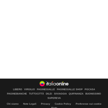
LIBERO
VIRGILIO
PAGINEGIALLE
PAGINEGIALLE SHOP
PGCASA
PAGINEBIANCHE
TUTTOCITTÀ
DILEI
SIVIAGGIA
QUIFINANZA
BUONISSIMO
SUPEREVA
Chi siamo
Note Legali
Privacy
Cookie Policy
Preferenze sui cookie
Aiuto