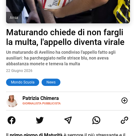
Ansa
Maturando chiede di non fargli
la multa, l'appello diventa virale
Un maturando di Avellino ha condiviso l'appello fatto agli
ausiliari: ha parcheggiato nelle strisce blu, non aveva
abbastanza monete e temeva la multa
22 Giugno 2026
Mondo Scuola
News
E-
Patrizia Chimera
MAIL
LINKEDIN
GIORNALISTA PUBBLICISTA
Giornalista pubblicista, è appassionata di sostenibilità e
cultura. Dopo la laurea in scienze della comunicazione ha
collaborato con grandi gruppi editoriali e agenzie di
comunicazione specializzandosi nella scrittura di articoli
sul mondo scolastico.
Il
primo giorno di Maturità
è sempre il più stressante e il