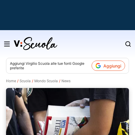
Salta
al
contenuto
Aggiungi
Virgilio Scuola
alle tue fonti Google
Aggiungi
preferite
v
Home
Scuola
Mondo Scuola
News
i