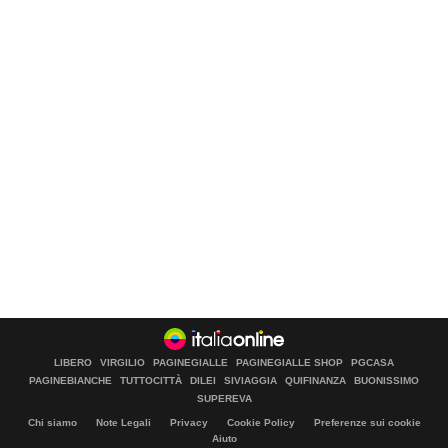
LIBERO
VIRGILIO
PAGINEGIALLE
PAGINEGIALLE SHOP
PGCASA
PAGINEBIANCHE
TUTTOCITTÀ
DILEI
SIVIAGGIA
QUIFINANZA
BUONISSIMO
SUPEREVA
Chi siamo
Note Legali
Privacy
Cookie Policy
Preferenze sui cookie
Aiuto