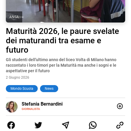
ANSA
Maturità 2026, le paure svelate
dei maturandi tra esame e
futuro
Gli studenti dell'ultimo anno del liceo Volta di Milano hanno
raccontato i loro timori per la Maturità ma anche i sogni e le
aspettative per il futuro
2 Giugno 2026
Mondo Scuola
News
E-
Stefania Bernardini
MAIL
GIORNALISTA
Giornalista professionista dal 2012, ha collaborato con le
principali testate nazionali. Ha scritto e realizzato servizi
Tv di cronaca, politica, scuola, economia e spettacolo. Ha
esperienze nella redazione di testate giornalistiche online