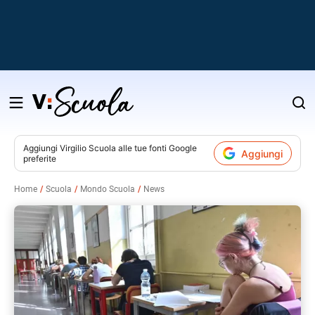
Salta
al
contenuto
Aggiungi
Virgilio Scuola
alle tue fonti Google
Aggiungi
preferite
v
Home
Scuola
Mondo Scuola
News
i