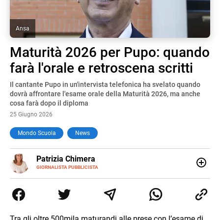
Ansa
Maturità 2026 per Pupo: quando
farà l'orale e retroscena scritti
Il cantante Pupo in un'intervista telefonica ha svelato quando
dovrà affrontare l'esame orale della Maturità 2026, ma anche
cosa farà dopo il diploma
25 Giugno 2026
Mondo Scuola
News
E-
Patrizia Chimera
MAIL
LINKEDIN
GIORNALISTA PUBBLICISTA
Giornalista pubblicista, è appassionata di sostenibilità e
cultura. Dopo la laurea in scienze della comunicazione ha
collaborato con grandi gruppi editoriali e agenzie di
comunicazione specializzandosi nella scrittura di articoli
sul mondo scolastico.
Tra gli oltre 500mila maturandi alle prese con l’esame di