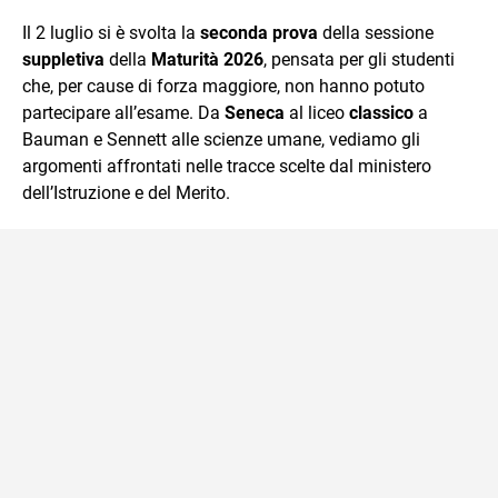
quotidiano, i libri la mia via per evadere e viaggiare con la
Il 2 luglio si è svolta la
seconda prova
della sessione
mente.
suppletiva
della
Maturità 2026
, pensata per gli studenti
che, per cause di forza maggiore, non hanno potuto
partecipare all’esame. Da
Seneca
al liceo
classico
a
Bauman e Sennett alle scienze umane, vediamo gli
argomenti affrontati nelle tracce scelte dal ministero
dell’Istruzione e del Merito.