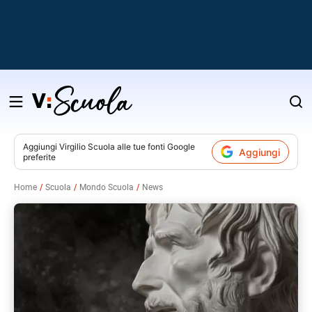
Salta
al
contenuto
Aggiungi
Virgilio Scuola
alle tue fonti Google
Aggiungi
preferite
v
Home
Scuola
Mondo Scuola
News
i