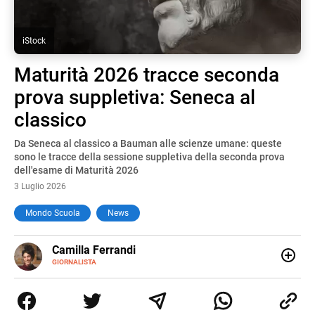
iStock
Maturità 2026 tracce seconda
prova suppletiva: Seneca al
classico
Da Seneca al classico a Bauman alle scienze umane: queste
sono le tracce della sessione suppletiva della seconda prova
dell'esame di Maturità 2026
3 Luglio 2026
Mondo Scuola
News
E-
Camilla Ferrandi
MAIL
LINKEDIN
GIORNALISTA
Nata e cresciuta a Grosseto, sono una giornalista
pubblicista laureata in Scienze politiche. Nel 2016 decido
di trasformare la passione per la scrittura in un lavoro, e
da lì non mi sono più fermata. L’attualità è il mio pane