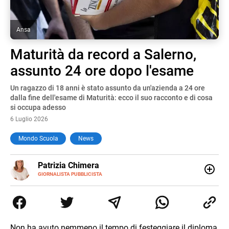
Ansa
Maturità da record a Salerno,
assunto 24 ore dopo l'esame
Un ragazzo di 18 anni è stato assunto da un'azienda a 24 ore
dalla fine dell'esame di Maturità: ecco il suo racconto e di cosa
si occupa adesso
6 Luglio 2026
Mondo Scuola
News
E-
Patrizia Chimera
MAIL
LINKEDIN
GIORNALISTA PUBBLICISTA
Giornalista pubblicista, è appassionata di sostenibilità e
cultura. Dopo la laurea in scienze della comunicazione ha
collaborato con grandi gruppi editoriali e agenzie di
comunicazione specializzandosi nella scrittura di articoli
sul mondo scolastico.
Non ha avuto nemmeno il tempo di festeggiare il diploma,