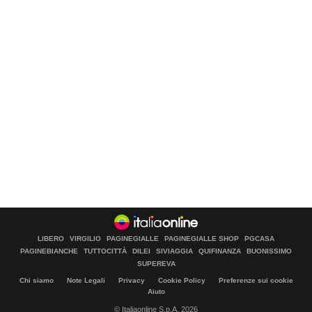
LIBERO
VIRGILIO
PAGINEGIALLE
PAGINEGIALLE SHOP
PGCASA
PAGINEBIANCHE
TUTTOCITTÀ
DILEI
SIVIAGGIA
QUIFINANZA
BUONISSIMO
SUPEREVA
Chi siamo
Note Legali
Privacy
Cookie Policy
Preferenze sui cookie
Aiuto
© Italiaonline S.p.A. 2026