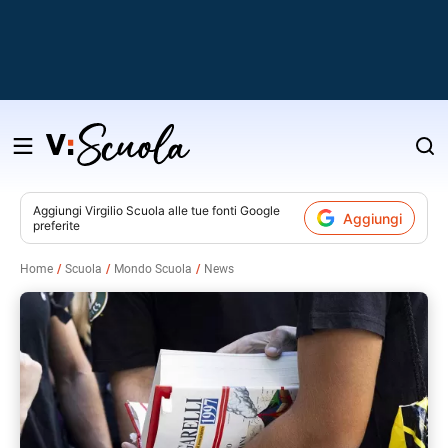
Salta
al
contenuto
Aggiungi
Virgilio Scuola
alle tue fonti Google
Aggiungi
preferite
v
Home
Scuola
Mondo Scuola
News
i