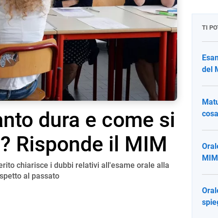
TI P
Esam
del 
Matu
anto dura e come si
cosa
le? Risponde il MIM
Oral
MIM 
erito chiarisce i dubbi relativi all'esame orale alla
spetto al passato
Oral
spie