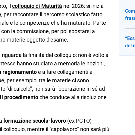
to, il
colloquio di Maturità
nel 2026: si inizia
Come
e
, per raccontare il percorso scolastico fatto
fras
finale e le competenze che ha maturato. Parte
 con la commissione, per poi spostarsi a
“Ess
tro materie oggetto d’esame.
del 
riguarda la finalità del colloquio: non è volto a
dentesse hanno studiato a memoria le nozioni,
un ragionamento
e a fare collegamenti a
Se, per esempio, tra le materie ci sono
e "di calcolo", non sarà l’operazione in sé ad
e il procedimento
che conduce alla risoluzione
la
formazione scuola-lavoro
(ex PCTO)
 colloquio, mentre il "capolavoro" non sarà più