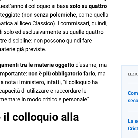
quest’anno il colloquio si basa
solo su quattro
rteggiate (
non senza polemiche
, come quella
tica al liceo Classico). I commissari, quindi,
i solo ed esclusivamente su quelle quattro
re discipline: non possono quindi fare
terie già previste.
gamenti tra le materie oggetto
d’esame, ma
importante:
non è più obbligatorio farlo
, ma
LEZI
nota il ministero, infatti, "il colloquio ha
 capacità di utilizzare e raccordare le
Come
mentare in modo critico e personale".
seco
il colloquio alla
La s
Cris