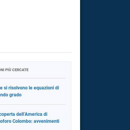
ONI PIÙ CERCATE
 si risolvono le equazioni di
ndo grado
coperta dell’America di
toforo Colombo: avvenimenti