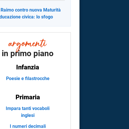
 Raimo contro nuova Maturità
ducazione civica: lo sfogo
in primo piano
Infanzia
Poesie e filastrocche
Primaria
Impara tanti vocaboli
inglesi
I numeri decimali