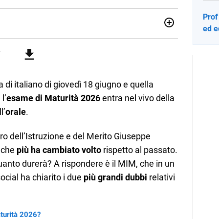
Prof
ed e
ia e Gestione delle Arti e delle Attività Culturali, vivo tra
rse sfumature dell'informazione e quelle storie di vita che
cultura e lifestyle, che trasformo in parole scritte per lavoro e
a di italiano di giovedì 18 giugno e quella
l’
esame di Maturità 2026
entra nel vivo della
l’
orale
.
tro dell’Istruzione e del Merito Giuseppe
a che
più ha cambiato volto
rispetto al passato.
anto durerà? A rispondere è il MIM, che in un
social ha chiarito i due
più grandi dubbi
relativi
aturità 2026?