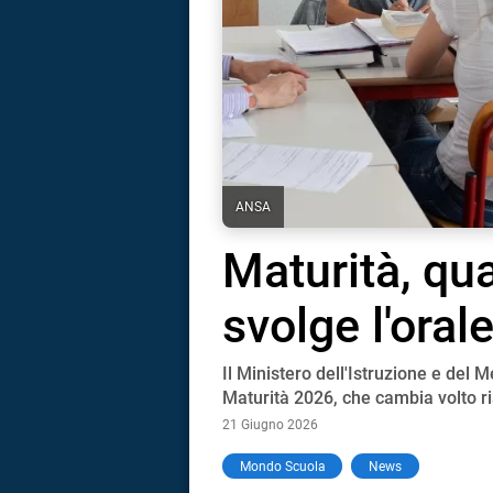
ANSA
Maturità, qu
svolge l'ora
Il Ministero dell'Istruzione e del M
Maturità 2026, che cambia volto ri
21 Giugno 2026
i
Mondo Scuola
News
tografico