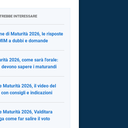
OTREBBE INTERESSARE
e di Maturità 2026, le risposte
MIM a dubbi e domande
rità 2026, come sarà l'orale:
 devono sapere i maturandi
e Maturità 2026, il video del
con consigli e indicazioni
e Maturità 2026, Valditara
ga come far salire il voto