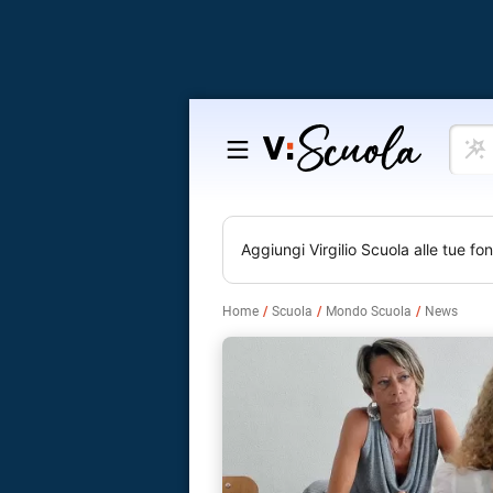
Cosa
Salta
vuoi
al
impar
contenuto
Aggiungi
Virgilio Scuola
alle tue fon
Home
Scuola
Mondo Scuola
News