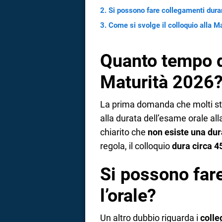
Si possono fare collegamenti duran
Come si svolge il colloquio alla M
Quanto tempo du
Maturità 2026
La prima domanda che molti stu
alla durata dell’esame orale all
chiarito che
non esiste una dur
regola, il colloquio
dura circa 4
Si possono far
l’orale?
Un altro dubbio riguarda i
coll