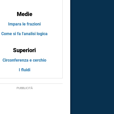
Medie
Impara le frazioni
Come si fa l'analisi logica
Superiori
Circonferenza e cerchio
I fluidi