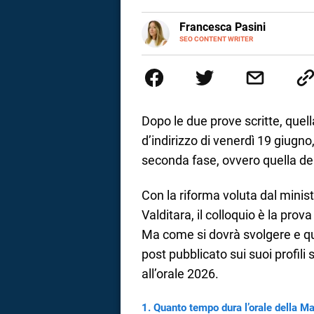
a
E-
Francesca Pasini
MAIL
SEO CONTENT WRITER
Content Writer laureata in Econom
correnze
l'Italia e la Spagna. Amo le dive
parlano di luoghi, viaggi unici, 
per passione.
Dopo le due prove scritte, quell
d’indirizzo di venerdì 19 giugno, 
seconda fase, ovvero quella del
Con la riforma voluta dal minis
Valditara, il colloquio è la prov
Ma come si dovrà svolgere e qu
post pubblicato sui suoi profili 
all’orale 2026.
Quanto tempo dura l’orale della M