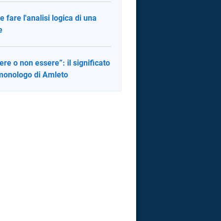
 fare l'analisi logica di una
e
ere o non essere”: il significato
monologo di Amleto