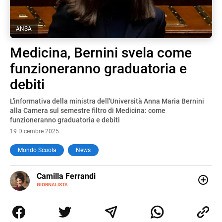
ANSA
Medicina, Bernini svela come
funzioneranno graduatoria e
debiti
L'informativa della ministra dell'Università Anna Maria Bernini
alla Camera sul semestre filtro di Medicina: come
funzioneranno graduatoria e debiti
19 Dicembre 2025
Mondo Scuola
News
E-
Camilla Ferrandi
MAIL
LINKEDIN
GIORNALISTA
Nata e cresciuta a Grosseto, sono una giornalista
pubblicista laureata in Scienze politiche. Nel 2016 decido
di trasformare la passione per la scrittura in un lavoro, e
da lì non mi sono più fermata. L’attualità è il mio pane