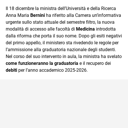
quotidiano, i libri la mia via per evadere e viaggiare con la
Il 18 dicembre la ministra dell’Università e della Ricerca
mente.
Anna Maria
Bernini
ha riferito alla Camera un’informativa
urgente sullo stato attuale del semestre filtro, la nuova
modalità di accesso alle facoltà di
Medicina
introdotta
dalla riforma che porta il suo nome. Dopo gli esiti negativi
del primo appello, il ministero sta rivedendo le regole per
l’ammissione alla graduatoria nazionale degli studenti.
Nel corso del suo intervento in aula, la ministra ha svelato
come funzioneranno la graduatoria
e il recupero dei
debiti
per l’anno accademico 2025-2026.