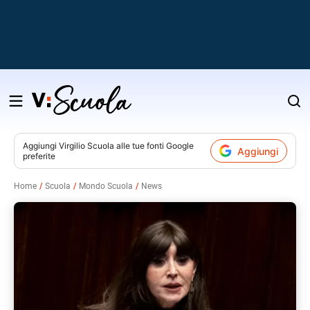
Salta
al
contenuto
Aggiungi
Virgilio Scuola
alle tue fonti Google
Aggiungi
preferite
v
Home
Scuola
Mondo Scuola
News
i