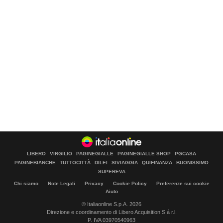
LIBERO
VIRGILIO
PAGINEGIALLE
PAGINEGIALLE SHOP
PGCASA
PAGINEBIANCHE
TUTTOCITTÀ
DILEI
SIVIAGGIA
QUIFINANZA
BUONISSIMO
SUPEREVA
Chi siamo
Note Legali
Privacy
Cookie Policy
Preferenze sui cookie
Aiuto
© Italiaonline S.p.A. 2026
Direzione e coordinamento di Libero Acquisition S.á r.l.
P. IVA 03970540963