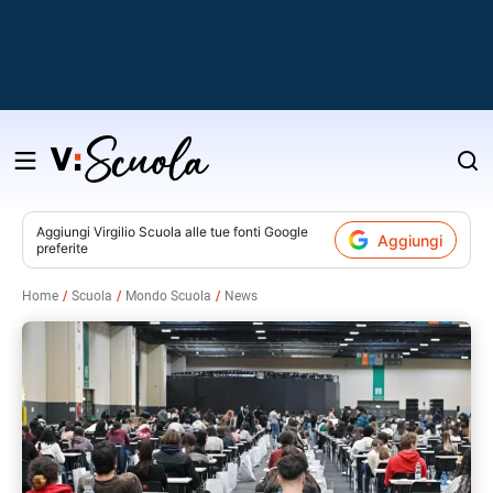
Salta
al
contenuto
Aggiungi
Virgilio Scuola
alle tue fonti Google
Aggiungi
preferite
v
Home
Scuola
Mondo Scuola
News
i