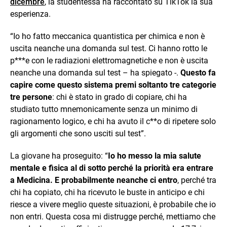
dicembre
, la studentessa ha raccontato su TikTok la sua
esperienza.
“Io ho fatto meccanica quantistica per chimica e non è
uscita neanche una domanda sul test. Ci hanno rotto le
p***e con le radiazioni elettromagnetiche e non è uscita
neanche una domanda sul test – ha spiegato -.
Questo fa
capire come questo sistema premi soltanto tre categorie
tre persone
: chi è stato in grado di copiare, chi ha
studiato tutto mnemonicamente senza un minimo di
ragionamento logico, e chi ha avuto il c**o di ripetere solo
gli argomenti che sono usciti sul test”.
La giovane ha proseguito: “
Io ho messo la mia salute
mentale e fisica al di sotto perché la priorità era entrare
a Medicina. E probabilmente neanche ci entro
, perché tra
chi ha copiato, chi ha ricevuto le buste in anticipo e chi
riesce a vivere meglio queste situazioni, è probabile che io
non entri. Questa cosa mi distrugge perché, mettiamo che