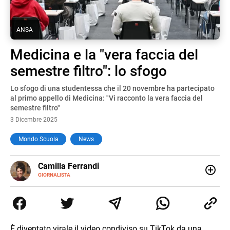
ANSA
Medicina e la "vera faccia del
semestre filtro": lo sfogo
Lo sfogo di una studentessa che il 20 novembre ha partecipato
al primo appello di Medicina: "Vi racconto la vera faccia del
semestre filtro"
3 Dicembre 2025
Mondo Scuola
News
E-
Camilla Ferrandi
MAIL
LINKEDIN
GIORNALISTA
Nata e cresciuta a Grosseto, sono una giornalista
pubblicista laureata in Scienze politiche. Nel 2016 decido
di trasformare la passione per la scrittura in un lavoro, e
da lì non mi sono più fermata. L’attualità è il mio pane
quotidiano, i libri la mia via per evadere e viaggiare con la
È diventato virale il video condiviso su TikTok da una