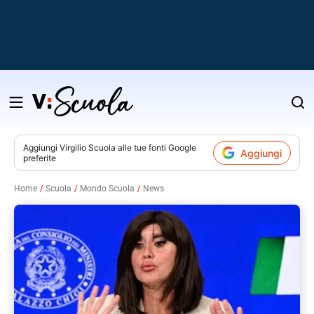
Salta
al
contenuto
Aggiungi
Virgilio Scuola
alle tue fonti Google
Aggiungi
preferite
v
Home
Scuola
Mondo Scuola
News
i