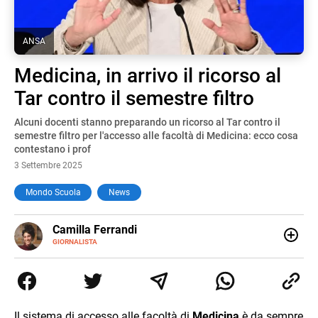
ANSA
Medicina, in arrivo il ricorso al
Tar contro il semestre filtro
Alcuni docenti stanno preparando un ricorso al Tar contro il
semestre filtro per l'accesso alle facoltà di Medicina: ecco cosa
contestano i prof
3 Settembre 2025
Mondo Scuola
News
E-
Camilla Ferrandi
MAIL
LINKEDIN
GIORNALISTA
Nata e cresciuta a Grosseto, sono una giornalista
pubblicista laureata in Scienze politiche. Nel 2016 decido
di trasformare la passione per la scrittura in un lavoro, e
da lì non mi sono più fermata. L’attualità è il mio pane
quotidiano, i libri la mia via per evadere e viaggiare con la
Il sistema di accesso alle facoltà di
Medicina
è da sempre