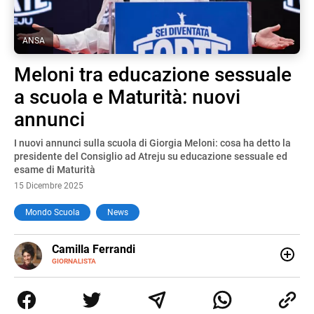
ANSA
Meloni tra educazione sessuale
a scuola e Maturità: nuovi
annunci
I nuovi annunci sulla scuola di Giorgia Meloni: cosa ha detto la
presidente del Consiglio ad Atreju su educazione sessuale ed
esame di Maturità
15 Dicembre 2025
Mondo Scuola
News
E-
Camilla Ferrandi
MAIL
LINKEDIN
GIORNALISTA
Nata e cresciuta a Grosseto, sono una giornalista
pubblicista laureata in Scienze politiche. Nel 2016 decido
di trasformare la passione per la scrittura in un lavoro, e
da lì non mi sono più fermata. L’attualità è il mio pane