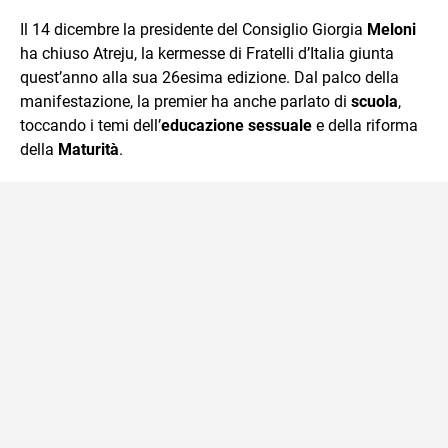
quotidiano, i libri la mia via per evadere e viaggiare con la
Il 14 dicembre la presidente del Consiglio Giorgia
Meloni
mente.
ha chiuso Atreju, la kermesse di Fratelli d’Italia giunta
quest’anno alla sua 26esima edizione. Dal palco della
manifestazione, la premier ha anche parlato di
scuola
,
toccando i temi dell’
educazione sessuale
e della riforma
della
Maturità
.