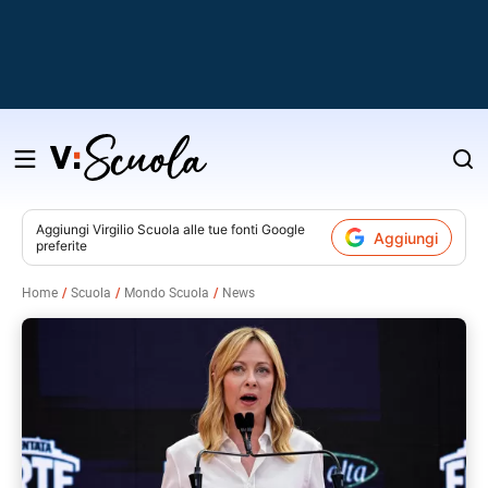
Salta
al
contenuto
Aggiungi
Virgilio Scuola
alle tue fonti Google
Aggiungi
preferite
v
Home
Scuola
Mondo Scuola
News
i